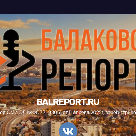
BALREPORT.RU
ер СМИ ЭЛ №ФС77-83051 от 11 апреля 2022г, зарегистрир