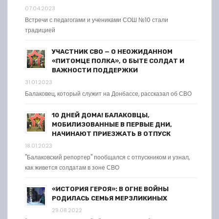
07.04.2023
Встречи с педагогами и учениками СОШ №10 стали
традицией
УЧАСТНИК СВО — О НЕОЖИДАННОМ
«ПИТОМЦЕ ПОЛКА», О БЫТЕ СОЛДАТ И
ВАЖНОСТИ ПОДДЕРЖКИ
31.01.2023
Балаковец, который служит на Донбассе, рассказал об СВО
10 ДНЕЙ ДОМА! БАЛАКОВЦЫ,
МОБИЛИЗОВАННЫЕ В ПЕРВЫЕ ДНИ,
НАЧИНАЮТ ПРИЕЗЖАТЬ В ОТПУСК
18.01.2023
"Балаковский репортер" пообщался с отпускником и узнал,
как живется солдатам в зоне СВО
«ИСТОРИЯ ГЕРОЯ»: В ОГНЕ ВОЙНЫ
РОДИЛАСЬ СЕМЬЯ МЕРЗЛИКИНЫХ
29.08.2022