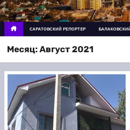
о
м
у
САРАТОВСКИЙ РЕПОРТЕР
БАЛАКОВСКИЙ
Месяц:
Август 2021