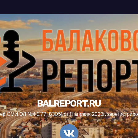
BALREPORT.RU
ер СМИ ЭЛ №ФС77-83051 от 11 апреля 2022г, зарегистрир