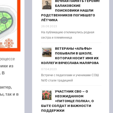
ВЕЧНАЯ ПАМЯТЬ ГЕРОЯМ!
БАЛАКОВСКИЕ
ПОИСКОВИКИ НАШЛИ
РОДСТВЕННИКОВ ПОГИБШЕГО
ЛЁТЧИКА
26.08.2023
На публикацию откликнулись родная
сестра и племянница
ВЕТЕРАНЫ «АЛЬФЫ»
ПОБЫВАЛИ В ШКОЛЕ,
процессе
КОТОРАЯ НОСИТ ИМЯ ИХ
КОЛЛЕГИ ВЯЧЕСЛАВА МАЛЯРОВА
ики из
07.04.2023
. В
Встречи с педагогами и учениками СОШ
№10 стали традицией
актер,
УЧАСТНИК СВО — О
, так и в
НЕОЖИДАННОМ
«ПИТОМЦЕ ПОЛКА», О
БЫТЕ СОЛДАТ И ВАЖНОСТИ
ПОДДЕРЖКИ