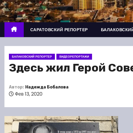
о
м
у
САРАТОВСКИЙ РЕПОРТЕР
БАЛАКОВСКИЙ
БАЛАКОВСКИЙ РЕПОРТЕР
ВИДЕОРЕПОРТАЖИ
Здесь жил Герой Со
Автор:
Надежда Бобалова
Фев 13, 2020