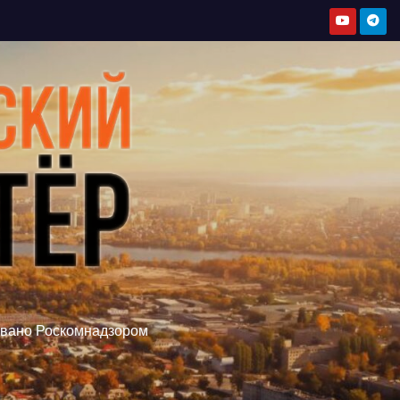
овано Роскомнадзором