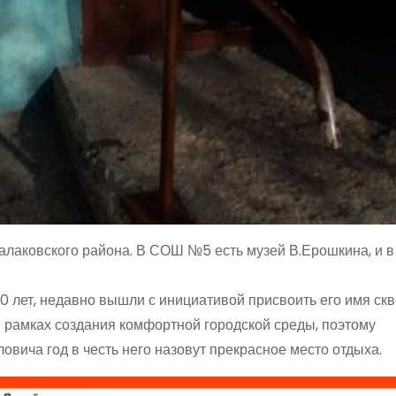
лаковского района. В СОШ №5 есть музей В.Ерошкина, и в
0 лет, недавно вышли с инициативой присвоить его имя скв
 рамках создания комфортной городской среды, поэтому
вича год в честь него назовут прекрасное место отдыха.