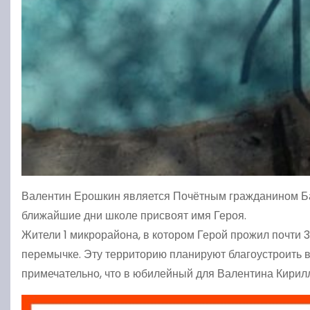
Валентин Ерошкин является Почётным гражданином Ба
ближайшие дни школе присвоят имя Героя.
Жители 1 микрорайона, в котором Герой прожил почти 3
перемычке. Эту территорию планируют благоустроить в
примечательно, что в юбилейный для Валентина Кирилло