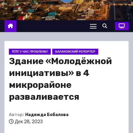
о
м
у
SOS! У НАС ПРОБЛЕМА!
БАЛАКОВСКИЙ РЕПОРТЕР
Здание «Молодёжной
инициативы» в 4
микрорайоне
разваливается
Автор:
Надежда Бобалова
Дек 28, 2023