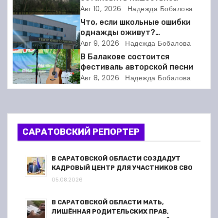
а
вредителей в Балакове?
Авг 10, 2026
Надежда Бобалова
Что, если школьные ошибки
ц
однажды оживут?
Балаковский ТЮЗ готовит
Авг 9, 2026
Надежда Бобалова
и
премьеру
В Балакове состоится
я
фестиваль авторской песни
Авг 8, 2026
Надежда Бобалова
п
о
з
САРАТОВСКИЙ РЕПОРТЕР
а
В САРАТОВСКОЙ ОБЛАСТИ СОЗДАДУТ
п
КАДРОВЫЙ ЦЕНТР ДЛЯ УЧАСТНИКОВ СВО
05.08.2026
и
В САРАТОВСКОЙ ОБЛАСТИ МАТЬ,
с
ЛИШЁННАЯ РОДИТЕЛЬСКИХ ПРАВ,