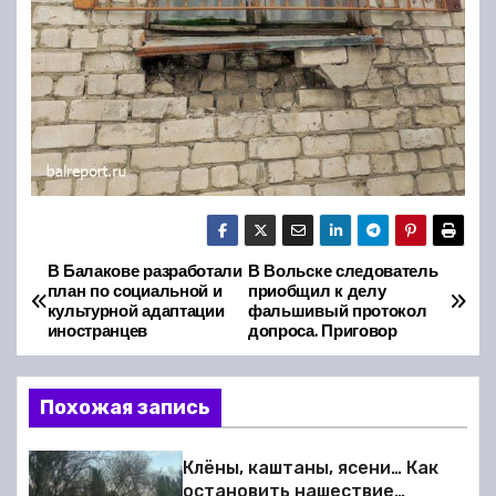
В Балакове разработали
В Вольске следователь
Н
план по социальной и
приобщил к делу
культурной адаптации
фальшивый протокол
а
иностранцев
допроса. Приговор
в
Похожая запись
и
г
Клёны, каштаны, ясени… Как
остановить нашествие