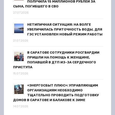
ПОЛУЧИЛА 15 МИЛЛИОНОВ РУБЛЕЙ ЗА
я
СЫНА, ПОГИБШЕГО В СВО
27.07.2026
м
НЕТИПИЧНАЯ СИТУАЦИЯ: НА ВОЛГЕ
УВЕЛИЧИЛАСЬ ПРИТОЧНОСТЬ ВОДЫ, ДЛЯ
ГЭС УСТАНОВЛЕН НОВЫЙ РЕЖИМ РАБОТЫ
21.07.2026
В САРАТОВЕ СОТРУДНИКИ РОСГВАРДИИ
ПРИШЛИ НА ПОМОЩЬ К ЖЕНЩИНЕ,
ПОПАВШЕЙ В ДТП ИЗ-ЗА СЕРДЕЧНОГО
ПРИСТУПА
15.07.2026
«ЭНЕРГОСБЫТ ПЛЮС»: УПРАВЛЯЮЩИМ
ОРГАНИЗАЦИЯМ НЕОБХОДИМО
ТЩАТЕЛЬНО ПРОВОДИТЬ ПОДГОТОВКУ
ДОМОВ В САРАТОВЕ И БАЛАКОВЕ К ЗИМЕ
14.07.2026