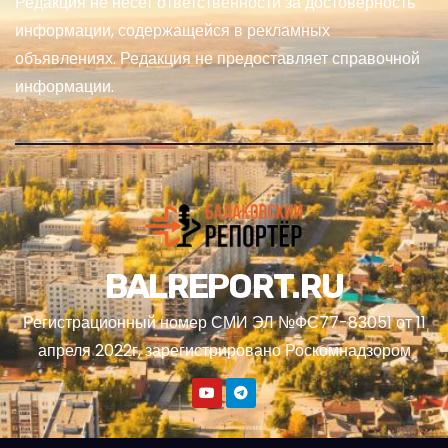
Редакция не несет ответственности за достоверность
информации, содержащейся в рекламных
объявлениях. Редакция не предоставляет справочной
информации.
BALREPORT.RU
Регистрационный номер СМИ ЭЛ №ФС77-83051 от 11
апреля 2022г, зарегистрировано Роскомнадзором