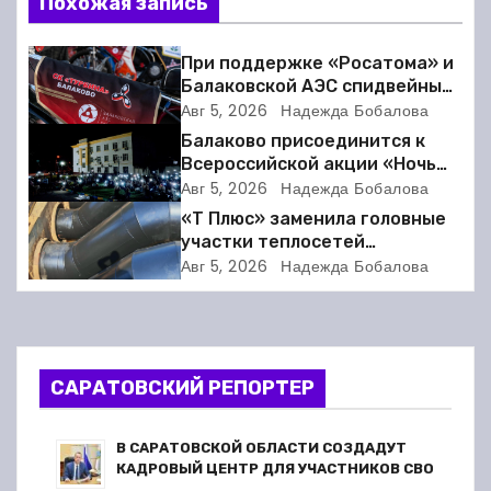
Похожая запись
и
г
При поддержке «Росатома» и
Балаковской АЭС спидвейный
а
клуб «Турбина» обновил
Авг 5, 2026
Надежда Бобалова
материально-техническую
Балаково присоединится к
ц
базу
Всероссийской акции «Ночь
кино»
Авг 5, 2026
Надежда Бобалова
и
«Т Плюс» заменила головные
я
участки теплосетей
Балаковской ТЭЦ-4 для
Авг 5, 2026
Надежда Бобалова
п
надёжного отопления
жителей
о
з
САРАТОВСКИЙ РЕПОРТЕР
а
В САРАТОВСКОЙ ОБЛАСТИ СОЗДАДУТ
п
КАДРОВЫЙ ЦЕНТР ДЛЯ УЧАСТНИКОВ СВО