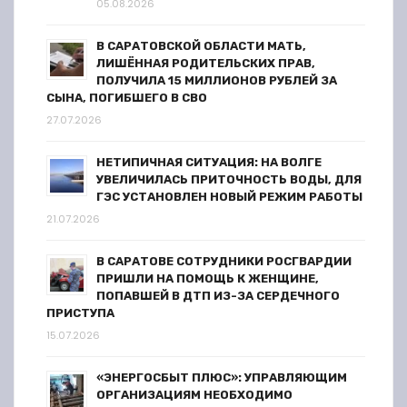
05.08.2026
и
В САРАТОВСКОЙ ОБЛАСТИ МАТЬ,
с
ЛИШЁННАЯ РОДИТЕЛЬСКИХ ПРАВ,
ПОЛУЧИЛА 15 МИЛЛИОНОВ РУБЛЕЙ ЗА
я
СЫНА, ПОГИБШЕГО В СВО
27.07.2026
м
НЕТИПИЧНАЯ СИТУАЦИЯ: НА ВОЛГЕ
УВЕЛИЧИЛАСЬ ПРИТОЧНОСТЬ ВОДЫ, ДЛЯ
ГЭС УСТАНОВЛЕН НОВЫЙ РЕЖИМ РАБОТЫ
21.07.2026
В САРАТОВЕ СОТРУДНИКИ РОСГВАРДИИ
ПРИШЛИ НА ПОМОЩЬ К ЖЕНЩИНЕ,
ПОПАВШЕЙ В ДТП ИЗ-ЗА СЕРДЕЧНОГО
ПРИСТУПА
15.07.2026
«ЭНЕРГОСБЫТ ПЛЮС»: УПРАВЛЯЮЩИМ
ОРГАНИЗАЦИЯМ НЕОБХОДИМО