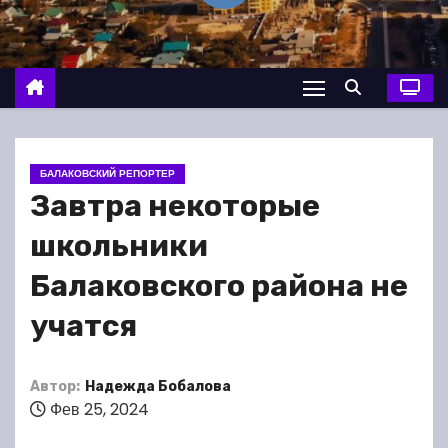
о
м
у
БАЛАКОВСКИЙ РЕПОРТЕР
Завтра некоторые
школьники
Балаковского района не
учатся
Автор:
Надежда Бобалова
Фев 25, 2024