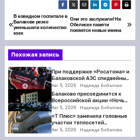
В ковидном госпитале в
Н
Они это заслужили! На
Балакове резко
Обелиске памяти
уменьшили количество
а
появятся новые имена
коек
в
Похожая запись
и
г
При поддержке «Росатома» и
Балаковской АЭС спидвейный
а
клуб «Турбина» обновил
Авг 5, 2026
Надежда Бобалова
материально-техническую
Балаково присоединится к
ц
базу
Всероссийской акции «Ночь
кино»
Авг 5, 2026
Надежда Бобалова
и
«Т Плюс» заменила головные
я
участки теплосетей
Балаковской ТЭЦ-4 для
Авг 5, 2026
Надежда Бобалова
п
надёжного отопления