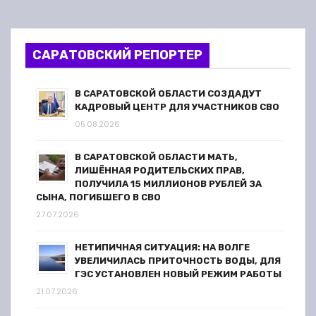
жителей
о
з
САРАТОВСКИЙ РЕПОРТЕР
а
В САРАТОВСКОЙ ОБЛАСТИ СОЗДАДУТ
п
КАДРОВЫЙ ЦЕНТР ДЛЯ УЧАСТНИКОВ СВО
05.08.2026
и
В САРАТОВСКОЙ ОБЛАСТИ МАТЬ,
с
ЛИШЁННАЯ РОДИТЕЛЬСКИХ ПРАВ,
ПОЛУЧИЛА 15 МИЛЛИОНОВ РУБЛЕЙ ЗА
я
СЫНА, ПОГИБШЕГО В СВО
27.07.2026
м
НЕТИПИЧНАЯ СИТУАЦИЯ: НА ВОЛГЕ
УВЕЛИЧИЛАСЬ ПРИТОЧНОСТЬ ВОДЫ, ДЛЯ
ГЭС УСТАНОВЛЕН НОВЫЙ РЕЖИМ РАБОТЫ
21.07.2026