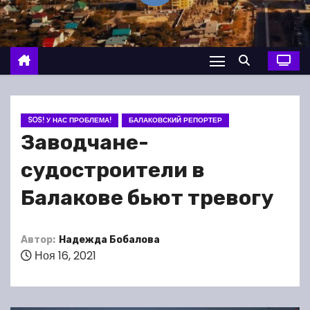
о
м
у
SOS! У НАС ПРОБЛЕМА!
БАЛАКОВСКИЙ РЕПОРТЕР
Заводчане-
судостроители в
Балакове бьют тревогу
Автор:
Надежда Бобалова
Ноя 16, 2021