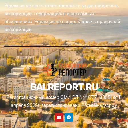
Редакция не несет ответственности за достоверность
информации, содержащейся в рекламных
объявлениях. Редакция не предоставляет справочной
информации.
BALREPORT.RU
Регистрационный номер СМИ ЭЛ №ФС77-83051 от 11
апреля 2022г, зарегистрировано Роскомнадзором