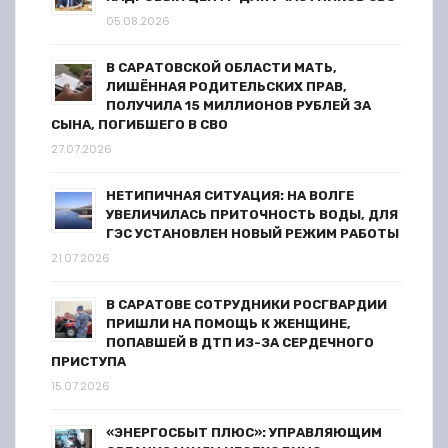
и
05.08.2026
с
В САРАТОВСКОЙ ОБЛАСТИ МАТЬ,
ЛИШЁННАЯ РОДИТЕЛЬСКИХ ПРАВ,
я
ПОЛУЧИЛА 15 МИЛЛИОНОВ РУБЛЕЙ ЗА
СЫНА, ПОГИБШЕГО В СВО
м
27.07.2026
НЕТИПИЧНАЯ СИТУАЦИЯ: НА ВОЛГЕ
УВЕЛИЧИЛАСЬ ПРИТОЧНОСТЬ ВОДЫ, ДЛЯ
ГЭС УСТАНОВЛЕН НОВЫЙ РЕЖИМ РАБОТЫ
21.07.2026
В САРАТОВЕ СОТРУДНИКИ РОСГВАРДИИ
ПРИШЛИ НА ПОМОЩЬ К ЖЕНЩИНЕ,
ПОПАВШЕЙ В ДТП ИЗ-ЗА СЕРДЕЧНОГО
ПРИСТУПА
15.07.2026
«ЭНЕРГОСБЫТ ПЛЮС»: УПРАВЛЯЮЩИМ