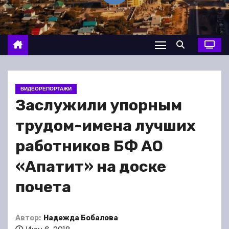
о
м
у
ВИДЕОРЕПОРТАЖИ
Заслужили упорным
трудом-имена лучших
работников БФ АО
«Апатит» на доске
почета
Автор:
Надежда Бобалова