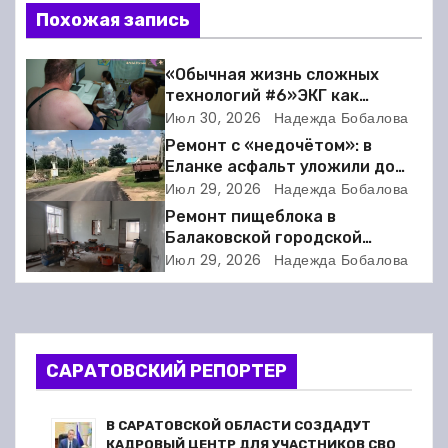
и
Похожая запись
г
«Обычная жизнь сложных
а
технологий #6»ЭКГ как
искусство: когда ритм жизни
Июл 30, 2026
Надежда Бобалова
ц
требует расшифровки
Ремонт с «недочётом»: в
Еланке асфальт уложили до
и
школы, но не дошли 30 метров
Июл 29, 2026
Надежда Бобалова
Ремонт пищеблока в
я
Балаковской городской
клинической больнице
п
Июл 29, 2026
Надежда Бобалова
выходит на финишную прямую
о
з
САРАТОВСКИЙ РЕПОРТЕР
а
п
В САРАТОВСКОЙ ОБЛАСТИ СОЗДАДУТ
КАДРОВЫЙ ЦЕНТР ДЛЯ УЧАСТНИКОВ СВО