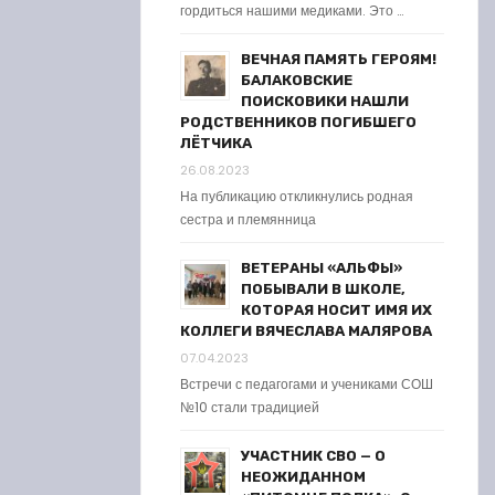
гордиться нашими медиками. Это …
ВЕЧНАЯ ПАМЯТЬ ГЕРОЯМ!
БАЛАКОВСКИЕ
ПОИСКОВИКИ НАШЛИ
РОДСТВЕННИКОВ ПОГИБШЕГО
ЛЁТЧИКА
26.08.2023
На публикацию откликнулись родная
сестра и племянница
ВЕТЕРАНЫ «АЛЬФЫ»
ПОБЫВАЛИ В ШКОЛЕ,
КОТОРАЯ НОСИТ ИМЯ ИХ
КОЛЛЕГИ ВЯЧЕСЛАВА МАЛЯРОВА
07.04.2023
Встречи с педагогами и учениками СОШ
№10 стали традицией
УЧАСТНИК СВО — О
НЕОЖИДАННОМ