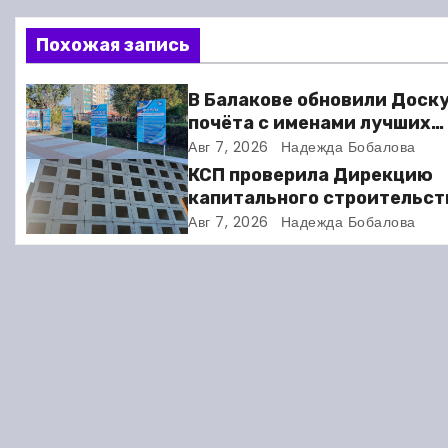
и
Похожая запись
г
В Балакове обновили Доск
а
почёта с именами лучших
спортсменов. Фото
Авг 7, 2026
Надежда Бобалова
ц
КСП проверила Дирекцию
и
капитального строительст
Балакове и нашла множест
Авг 7, 2026
Надежда Бобалова
я
нарушений
п
о
з
а