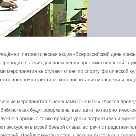
олодёжно-патриотическая акция «Всероссийский день приз
а. Проводится акция для повышения престижа воинской слу
и мероприятия выступают отдел по спорту, физической кул
ентр военно-патриотического воспитания молодёжи и под
зличные мероприятия. С юношами 10-х и 11-х классов прове
х библиотеках будут оформлены выставки по патриотическо
лужбе в армии, а также пройдут уроки патриотизма и мужес
ют экскурсии в музей боевой славы, встречи с представите
ействий. Пройдут круглые столы, лекции, выставки и сорев