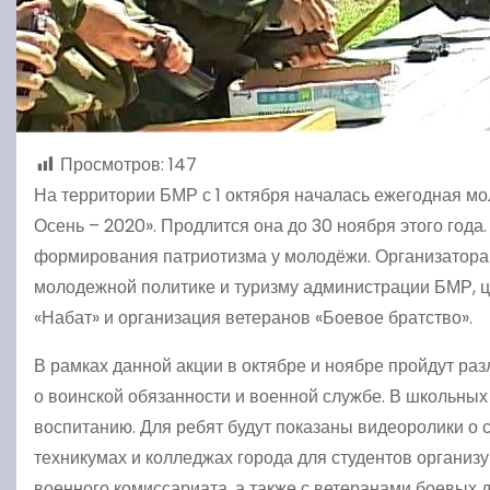
Просмотров:
147
На территории БМР с 1 октября началась ежегодная м
Осень – 2020». Продлится она до 30 ноября этого год
формирования патриотизма у молодёжи. Организаторам
молодежной политике и туризму администрации БМР, ц
«Набат» и организация ветеранов «Боевое братство».
В рамках данной акции в октябре и ноябре пройдут ра
о воинской обязанности и военной службе. В школьны
воспитанию. Для ребят будут показаны видеоролики о с
техникумах и колледжах города для студентов организу
военного комиссариата, а также с ветеранами боевых д