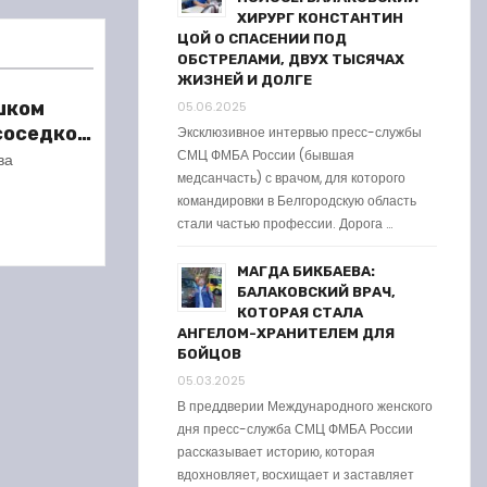
ХИРУРГ КОНСТАНТИН
ЦОЙ О СПАСЕНИИ ПОД
ОБСТРЕЛАМИ, ДВУХ ТЫСЯЧАХ
ЖИЗНЕЙ И ДОЛГЕ
шком
05.06.2025
 соседкой
Эксклюзивное интервью пресс-службы
СМЦ ФМБА России (бывшая
ареста
ва
медсанчасть) с врачом, для которого
командировки в Белгородскую область
стали частью профессии. Дорога …
МАГДА БИКБАЕВА:
БАЛАКОВСКИЙ ВРАЧ,
КОТОРАЯ СТАЛА
АНГЕЛОМ-ХРАНИТЕЛЕМ ДЛЯ
БОЙЦОВ
05.03.2025
В преддверии Международного женского
дня пресс-служба СМЦ ФМБА России
рассказывает историю, которая
вдохновляет, восхищает и заставляет