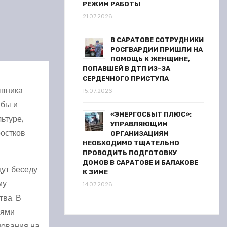
РЕЖИМ РАБОТЫ
21.07.2026
В САРАТОВЕ СОТРУДНИКИ
РОСГВАРДИИ ПРИШЛИ НА
ПОМОЩЬ К ЖЕНЩИНЕ,
ПОПАВШЕЙ В ДТП ИЗ-ЗА
СЕРДЕЧНОГО ПРИСТУПА
ывника
15.07.2026
жбы и
«ЭНЕРГОСБЫТ ПЛЮС»:
ьтуре,
УПРАВЛЯЮЩИМ
ростков
ОРГАНИЗАЦИЯМ
НЕОБХОДИМО ТЩАТЕЛЬНО
ПРОВОДИТЬ ПОДГОТОВКУ
ДОМОВ В САРАТОВЕ И БАЛАКОВЕ
дут беседу
К ЗИМЕ
му
14.07.2026
тва. В
лями
нования на