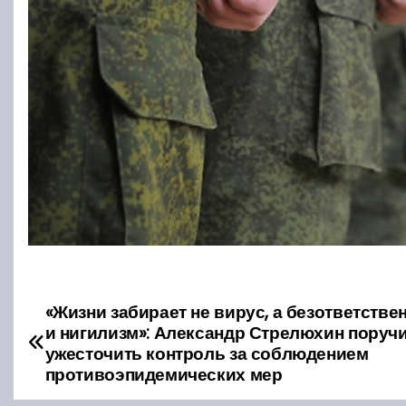
«Жизни забирает не вирус, а безответстве
Н
и нигилизм»: Александр Стрелюхин поруч
а
ужесточить контроль за соблюдением
противоэпидемических мер
в