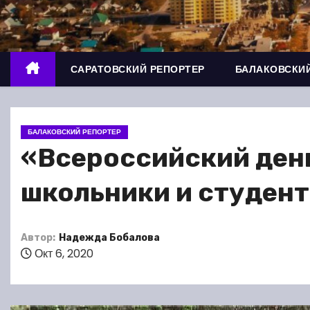
о
м
у
САРАТОВСКИЙ РЕПОРТЕР
БАЛАКОВСКИЙ
БАЛАКОВСКИЙ РЕПОРТЕР
«Всероссийский день
школьники и студен
Автор:
Надежда Бобалова
Окт 6, 2020