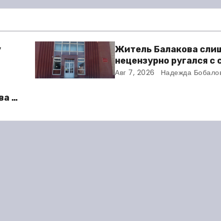
у
Житель Балакова сли
нецензурно ругался с
и получил двое суток 
Авг 7, 2026
Надежда Бобало
ва в
во