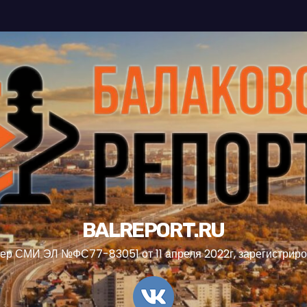
BALREPORT.RU
ер СМИ ЭЛ №ФС77-83051 от 11 апреля 2022г, зарегистрир