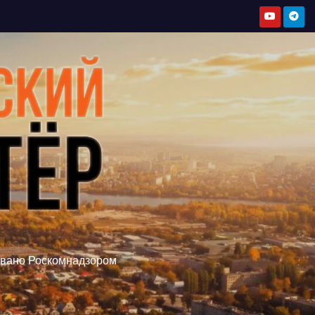
овано Роскомнадзором