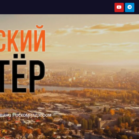
овано Роскомнадзором