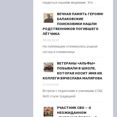
гордиться нашими медиками. Это …
ВЕЧНАЯ ПАМЯТЬ ГЕРОЯМ!
БАЛАКОВСКИЕ
ПОИСКОВИКИ НАШЛИ
РОДСТВЕННИКОВ ПОГИБШЕГО
ЛЁТЧИКА
26.08.2023
На публикацию откликнулись родная
сестра и племянница
ВЕТЕРАНЫ «АЛЬФЫ»
ПОБЫВАЛИ В ШКОЛЕ,
КОТОРАЯ НОСИТ ИМЯ ИХ
КОЛЛЕГИ ВЯЧЕСЛАВА МАЛЯРОВА
07.04.2023
Встречи с педагогами и учениками СОШ
№10 стали традицией
УЧАСТНИК СВО — О
НЕОЖИДАННОМ