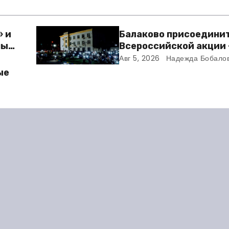
» и
Балаково присоединит
ный
Всероссийской акции
кино»
Авг 5, 2026
Надежда Бобало
ю
ые
елей