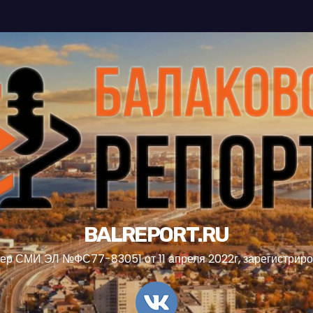
BALREPORT.RU
ер СМИ ЭЛ №ФС77-83051 от 11 апреля 2022г, зарегистрир