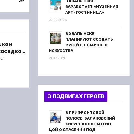
В ХВАЛЫНСКЕ
ЗАРАБОТАЕТ «МУЗЕЙНАЯ
АРТ-ГОСТИНИЦА»
27.07.2026
В ХВАЛЫНСКЕ
ПЛАНИРУЮТ СОЗДАТЬ
шком
МУЗЕЙ ГОНЧАРНОГО
 соседкой
ИСКУССТВА
ареста
ва
21.07.2026
О ПОДВИГАХ ГЕРОЕВ
В ПРИФРОНТОВОЙ
ПОЛОСЕ: БАЛАКОВСКИЙ
ХИРУРГ КОНСТАНТИН
ЦОЙ О СПАСЕНИИ ПОД