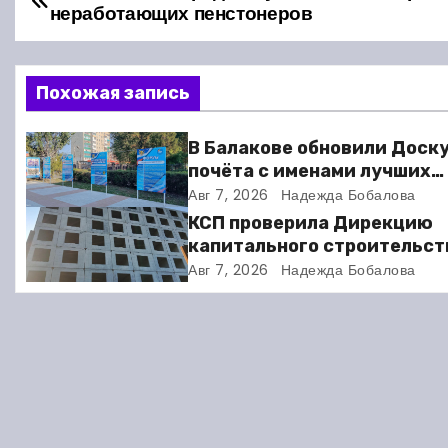
неработающих пенстонеров
а
в
Похожая запись
и
В Балакове обновили Доск
г
почёта с именами лучших
спортсменов. Фото
Авг 7, 2026
Надежда Бобалова
а
КСП проверила Дирекцию
ц
капитального строительст
Балакове и нашла множест
Авг 7, 2026
Надежда Бобалова
и
нарушений
я
п
о