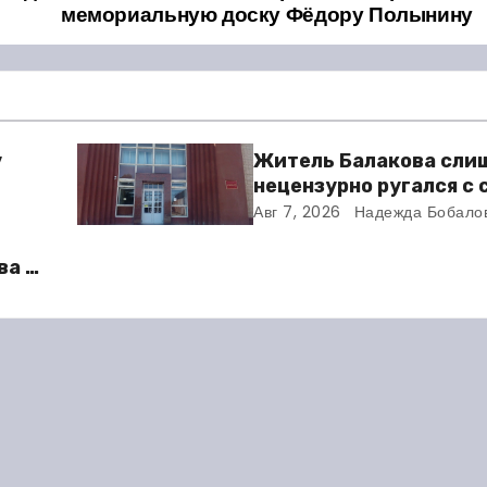
мемориальную доску Фёдору Полынину
у
Житель Балакова сли
нецензурно ругался с
и получил двое суток 
Авг 7, 2026
Надежда Бобало
ва в
во