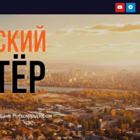
овано Роскомнадзором