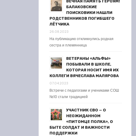
ВЕЧНАЯ ПАМЯТЬ ГЕРОЯМ!
БАЛАКОВСКИЕ
ПОИСКОВИКИ НАШЛИ
РОДСТВЕННИКОВ ПОГИБШЕГО
ЛЁТЧИКА
26.08.2023
На публикацию откликнулись родная
сестра и племянница
ВЕТЕРАНЫ «АЛЬФЫ»
ПОБЫВАЛИ В ШКОЛЕ,
КОТОРАЯ НОСИТ ИМЯ ИХ
КОЛЛЕГИ ВЯЧЕСЛАВА МАЛЯРОВА
07.04.2023
Встречи с педагогами и учениками СОШ
№10 стали традицией
УЧАСТНИК СВО — О
НЕОЖИДАННОМ
«ПИТОМЦЕ ПОЛКА», О
БЫТЕ СОЛДАТ И ВАЖНОСТИ
ПОДДЕРЖКИ