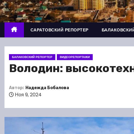
о
м
у
САРАТОВСКИЙ РЕПОРТЕР
БАЛАКОВСКИЙ
БАЛАКОВСКИЙ РЕПОРТЕР
ВИДЕОРЕПОРТАЖИ
Володин: высокотехн
Автор:
Надежда Бобалова
Ноя 9, 2024