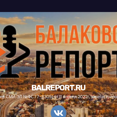
BALREPORT.RU
ер СМИ ЭЛ №ФС77-83051 от 11 апреля 2022г, зарегистрир