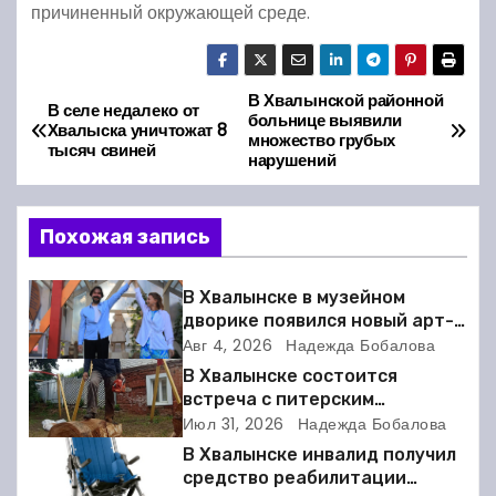
причиненный окружающей среде.
В Хвалынской районной
Н
В селе недалеко от
больнице выявили
Хвалыска уничтожат 8
множество грубых
а
тысяч свиней
нарушений
в
Похожая запись
и
г
В Хвалынске в музейном
дворике появился новый арт-
а
объект
Авг 4, 2026
Надежда Бобалова
В Хвалынске состоится
ц
встреча с питерским
скульптором Виктором
Июл 31, 2026
Надежда Бобалова
и
Грачёвым
В Хвалынске инвалид получил
я
средство реабилитации