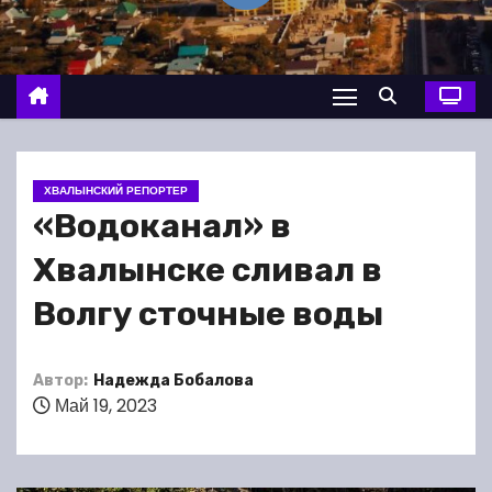
о
м
у
ХВАЛЫНСКИЙ РЕПОРТЕР
«Водоканал» в
Хвалынске сливал в
Волгу сточные воды
Автор:
Надежда Бобалова
Май 19, 2023