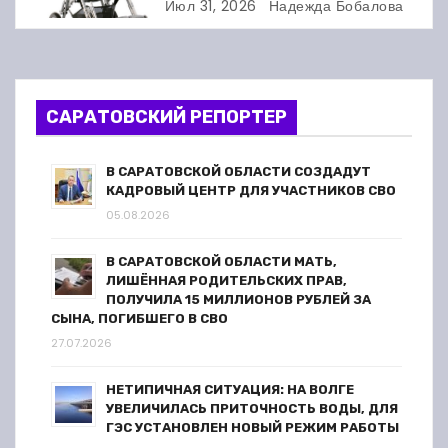
только после суда
Июл 31, 2026
Надежда Бобалова
п
о
з
САРАТОВСКИЙ РЕПОРТЕР
а
В САРАТОВСКОЙ ОБЛАСТИ СОЗДАДУТ
п
КАДРОВЫЙ ЦЕНТР ДЛЯ УЧАСТНИКОВ СВО
05.08.2026
и
В САРАТОВСКОЙ ОБЛАСТИ МАТЬ,
с
ЛИШЁННАЯ РОДИТЕЛЬСКИХ ПРАВ,
ПОЛУЧИЛА 15 МИЛЛИОНОВ РУБЛЕЙ ЗА
я
СЫНА, ПОГИБШЕГО В СВО
27.07.2026
м
НЕТИПИЧНАЯ СИТУАЦИЯ: НА ВОЛГЕ
УВЕЛИЧИЛАСЬ ПРИТОЧНОСТЬ ВОДЫ, ДЛЯ
ГЭС УСТАНОВЛЕН НОВЫЙ РЕЖИМ РАБОТЫ