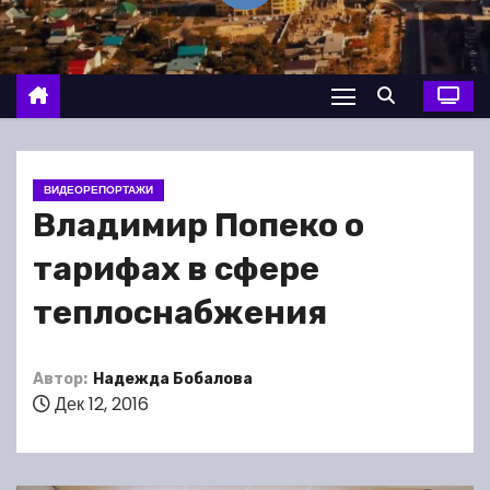
о
м
у
ВИДЕОРЕПОРТАЖИ
Владимир Попеко о
тарифах в сфере
теплоснабжения
Автор:
Надежда Бобалова
Дек 12, 2016