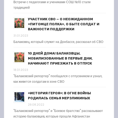
Встречи с педагогами и учениками СОШ №10 стали
традицией
УЧАСТНИК СВО — О НЕОЖИДАННОМ
«ПИТОМЦЕ ПОЛКА», О БЫТЕ СОЛДАТ И
ВАЖНОСТИ ПОДДЕРЖКИ
31.01.2023
Балаковец, который служит на Донбассе, рассказал об СВО
10 ДНЕЙ ДОМА! БАЛАКОВЦЫ,
МОБИЛИЗОВАННЫЕ В ПЕРВЫЕ ДНИ,
НАЧИНАЮТ ПРИЕЗЖАТЬ В ОТПУСК
18.01.2023
"Балаковский репортер" пообщался с отпускником и узнал,
как живется солдатам в зоне СВО
«ИСТОРИЯ ГЕРОЯ»: В ОГНЕ ВОЙНЫ
РОДИЛАСЬ СЕМЬЯ МЕРЗЛИКИНЫХ
29.08.2022
"Балаковский репортер" и "Боевое братство" рассказывают
историю балаковцев, которые прошли Афганистан