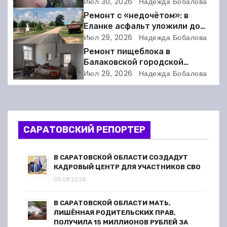
искусство: когда ритм жизни
Июл 30, 2026
Надежда Бобалова
а
требует расшифровки
Ремонт с «недочётом»: в
Еланке асфальт уложили до
ц
школы, но не дошли 30 метров
Июл 29, 2026
Надежда Бобалова
и
Ремонт пищеблока в
Балаковской городской
я
клинической больнице
Июл 29, 2026
Надежда Бобалова
выходит на финишную прямую
п
о
САРАТОВСКИЙ РЕПОРТЕР
з
а
В САРАТОВСКОЙ ОБЛАСТИ СОЗДАДУТ
КАДРОВЫЙ ЦЕНТР ДЛЯ УЧАСТНИКОВ СВО
п
05.08.2026
и
В САРАТОВСКОЙ ОБЛАСТИ МАТЬ,
ЛИШЁННАЯ РОДИТЕЛЬСКИХ ПРАВ,
с
ПОЛУЧИЛА 15 МИЛЛИОНОВ РУБЛЕЙ ЗА