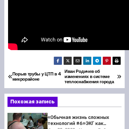
Иван Родичев об
Н
Порыв трубы у ЦТП в 4
изменениях в системе
микрорайоне
теплоснабжения города
а
в
Похожая запись
и
«Обычная жизнь сложных
г
технологий #6»ЭКГ как