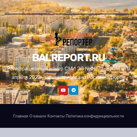
BALREPORT.RU
Регистрационный номер СМИ ЭЛ №ФС77-83051 от 11
апреля 2022г, зарегистрировано Роскомнадзором
Главная
О канале
Контакты
Политика конфиденциальности