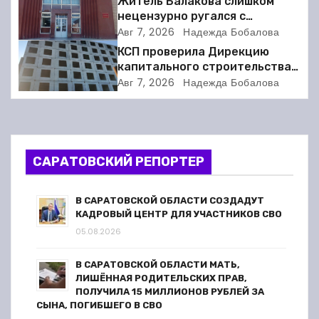
Житель Балакова слишком
ц
нецензурно ругался с
соседкой и получил двое суток
Авг 7, 2026
Надежда Бобалова
и
ареста
КСП проверила Дирекцию
я
капитального строительства в
Балакове и нашла множество
Авг 7, 2026
Надежда Бобалова
п
нарушений
о
з
САРАТОВСКИЙ РЕПОРТЕР
а
В САРАТОВСКОЙ ОБЛАСТИ СОЗДАДУТ
п
КАДРОВЫЙ ЦЕНТР ДЛЯ УЧАСТНИКОВ СВО
05.08.2026
и
В САРАТОВСКОЙ ОБЛАСТИ МАТЬ,
с
ЛИШЁННАЯ РОДИТЕЛЬСКИХ ПРАВ,
ПОЛУЧИЛА 15 МИЛЛИОНОВ РУБЛЕЙ ЗА
я
СЫНА, ПОГИБШЕГО В СВО