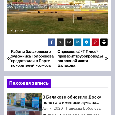
Работы балаковского
Опрессовка: «Т Плюс»
Н
художника Голобокова
проверит трубопроводы
представили в Парке
островной части
а
покорителей космоса
Балакова
в
Похожая запись
и
г
В Балакове обновили Доску
почёта с именами лучших
а
спортсменов. Фото
Авг 7, 2026
Надежда Бобалова