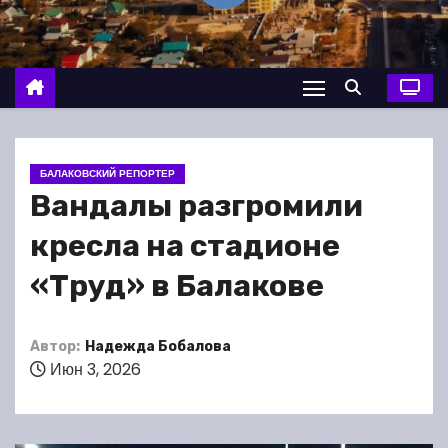
о
м
у
БАЛАКОВСКИЙ РЕПОРТЕР
Вандалы разгромили
кресла на стадионе
«Труд» в Балакове
Автор:
Надежда Бобалова
Июн 3, 2026