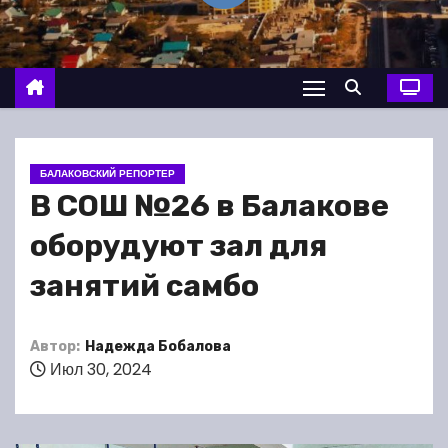
о
м
у
БАЛАКОВСКИЙ РЕПОРТЕР
В СОШ №26 в Балакове
оборудуют зал для
занятий самбо
Автор:
Надежда Бобалова
Июл 30, 2024