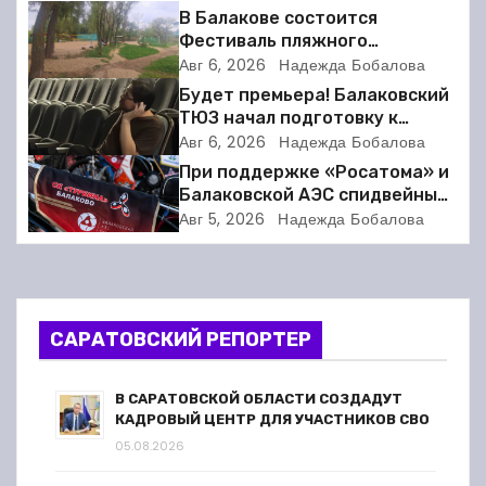
г
В Балакове состоится
Фестиваль пляжного
а
волейбола
Авг 6, 2026
Надежда Бобалова
Будет премьера! Балаковский
ц
ТЮЗ начал подготовку к
новому театральному сезону
Авг 6, 2026
Надежда Бобалова
и
При поддержке «Росатома» и
я
Балаковской АЭС спидвейный
клуб «Турбина» обновил
Авг 5, 2026
Надежда Бобалова
п
материально-техническую
базу
о
з
САРАТОВСКИЙ РЕПОРТЕР
а
В САРАТОВСКОЙ ОБЛАСТИ СОЗДАДУТ
п
КАДРОВЫЙ ЦЕНТР ДЛЯ УЧАСТНИКОВ СВО
05.08.2026
и