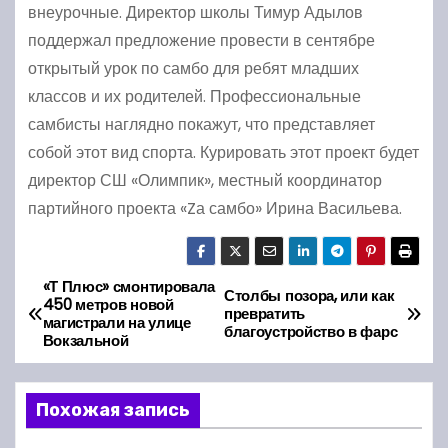
внеурочные. Директор школы Тимур Адылов
поддержал предложение провести в сентябре
открытый урок по самбо для ребят младших
классов и их родителей. Профессиональные
самбисты наглядно покажут, что представляет
собой этот вид спорта. Курировать этот проект будет
директор СШ «Олимпик», местный координатор
партийного проекта «Zа самбо» Ирина Васильева.
«Т Плюс» смонтировала
Н
Столбы позора, или как
450 метров новой
превратить
магистрали на улице
а
благоустройство в фарс
Вокзальной
в
Похожая запись
и