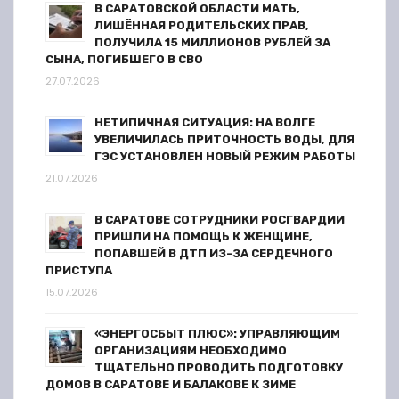
В САРАТОВСКОЙ ОБЛАСТИ МАТЬ,
с
ЛИШЁННАЯ РОДИТЕЛЬСКИХ ПРАВ,
ПОЛУЧИЛА 15 МИЛЛИОНОВ РУБЛЕЙ ЗА
я
СЫНА, ПОГИБШЕГО В СВО
27.07.2026
м
НЕТИПИЧНАЯ СИТУАЦИЯ: НА ВОЛГЕ
УВЕЛИЧИЛАСЬ ПРИТОЧНОСТЬ ВОДЫ, ДЛЯ
ГЭС УСТАНОВЛЕН НОВЫЙ РЕЖИМ РАБОТЫ
21.07.2026
В САРАТОВЕ СОТРУДНИКИ РОСГВАРДИИ
ПРИШЛИ НА ПОМОЩЬ К ЖЕНЩИНЕ,
ПОПАВШЕЙ В ДТП ИЗ-ЗА СЕРДЕЧНОГО
ПРИСТУПА
15.07.2026
«ЭНЕРГОСБЫТ ПЛЮС»: УПРАВЛЯЮЩИМ
ОРГАНИЗАЦИЯМ НЕОБХОДИМО
ТЩАТЕЛЬНО ПРОВОДИТЬ ПОДГОТОВКУ
ДОМОВ В САРАТОВЕ И БАЛАКОВЕ К ЗИМЕ