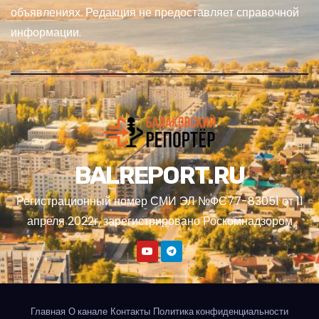
объявлениях. Редакция не предоставляет справочной
информации.
BALREPORT.RU
Регистрационный номер СМИ ЭЛ №ФС77-83051 от 11
апреля 2022г, зарегистрировано Роскомнадзором
Главная
О канале
Контакты
Политика конфиденциальности