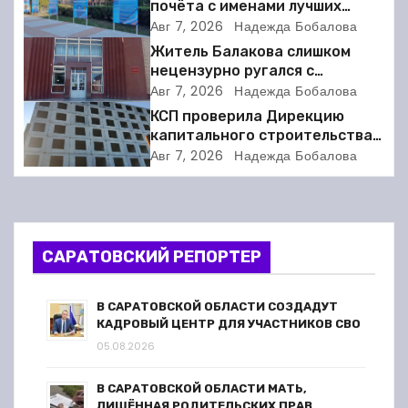
а
почёта с именами лучших
спортсменов. Фото
Авг 7, 2026
Надежда Бобалова
ц
Житель Балакова слишком
нецензурно ругался с
и
соседкой и получил двое суток
Авг 7, 2026
Надежда Бобалова
ареста
КСП проверила Дирекцию
я
капитального строительства в
Балакове и нашла множество
п
Авг 7, 2026
Надежда Бобалова
нарушений
о
з
САРАТОВСКИЙ РЕПОРТЕР
а
п
В САРАТОВСКОЙ ОБЛАСТИ СОЗДАДУТ
КАДРОВЫЙ ЦЕНТР ДЛЯ УЧАСТНИКОВ СВО
и
05.08.2026
с
В САРАТОВСКОЙ ОБЛАСТИ МАТЬ,
ЛИШЁННАЯ РОДИТЕЛЬСКИХ ПРАВ,