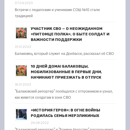
07.04.2023
Встречи с педагогами и учениками СОШ №10 стали
традицией
УЧАСТНИК СВО — О НЕОЖИДАННОМ
«ПИТОМЦЕ ПОЛКА», О БЫТЕ СОЛДАТ И
ВАЖНОСТИ ПОДДЕРЖКИ
31.01.2023
Балаковец, который служит на Донбассе, рассказал об СВО
10 ДНЕЙ ДОМА! БАЛАКОВЦЫ,
МОБИЛИЗОВАННЫЕ В ПЕРВЫЕ ДНИ,
НАЧИНАЮТ ПРИЕЗЖАТЬ В ОТПУСК
18.01.2023
"Балаковский репортер" пообщался с отпускником и узнал,
как живется солдатам в зоне СВО
«ИСТОРИЯ ГЕРОЯ»: В ОГНЕ ВОЙНЫ
РОДИЛАСЬ СЕМЬЯ МЕРЗЛИКИНЫХ
29.08.2022
"Балаковский репортер" и "Боевое братство" рассказывают