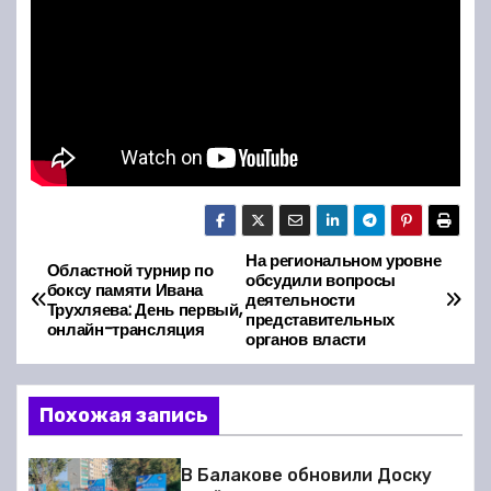
На региональном уровне
Н
Областной турнир по
обсудили вопросы
боксу памяти Ивана
деятельности
а
Трухляева: День первый,
представительных
онлайн-трансляция
органов власти
в
и
Похожая запись
г
В Балакове обновили Доску