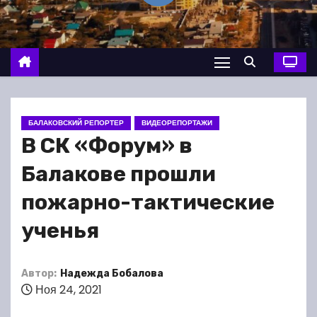
о
м
у
БАЛАКОВСКИЙ РЕПОРТЕР
ВИДЕОРЕПОРТАЖИ
В СК «Форум» в
Балакове прошли
пожарно-тактические
ученья
Автор:
Надежда Бобалова
Ноя 24, 2021