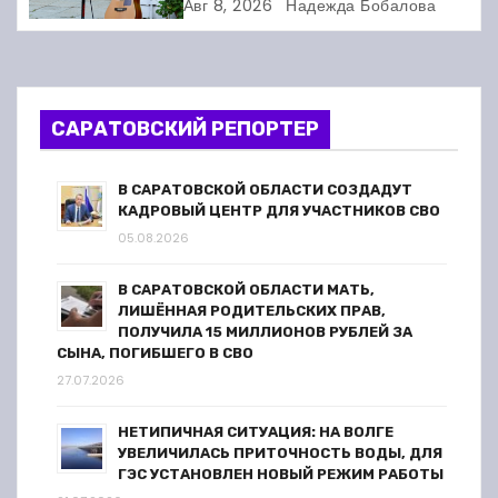
Авг 8, 2026
Надежда Бобалова
п
о
з
САРАТОВСКИЙ РЕПОРТЕР
а
В САРАТОВСКОЙ ОБЛАСТИ СОЗДАДУТ
п
КАДРОВЫЙ ЦЕНТР ДЛЯ УЧАСТНИКОВ СВО
05.08.2026
и
В САРАТОВСКОЙ ОБЛАСТИ МАТЬ,
с
ЛИШЁННАЯ РОДИТЕЛЬСКИХ ПРАВ,
ПОЛУЧИЛА 15 МИЛЛИОНОВ РУБЛЕЙ ЗА
я
СЫНА, ПОГИБШЕГО В СВО
27.07.2026
м
НЕТИПИЧНАЯ СИТУАЦИЯ: НА ВОЛГЕ
УВЕЛИЧИЛАСЬ ПРИТОЧНОСТЬ ВОДЫ, ДЛЯ
ГЭС УСТАНОВЛЕН НОВЫЙ РЕЖИМ РАБОТЫ