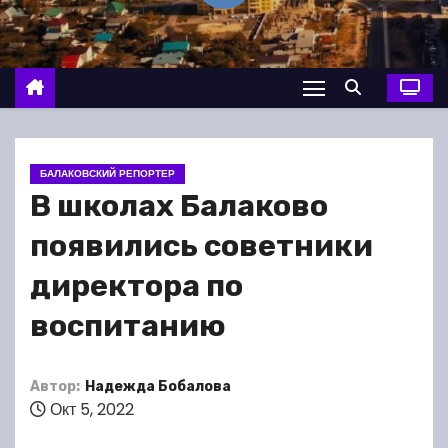
о
м
у
БАЛАКОВСКИЙ РЕПОРТЕР
В школах Балаково
появились советники
директора по
воспитанию
Автор:
Надежда Бобалова
Окт 5, 2022