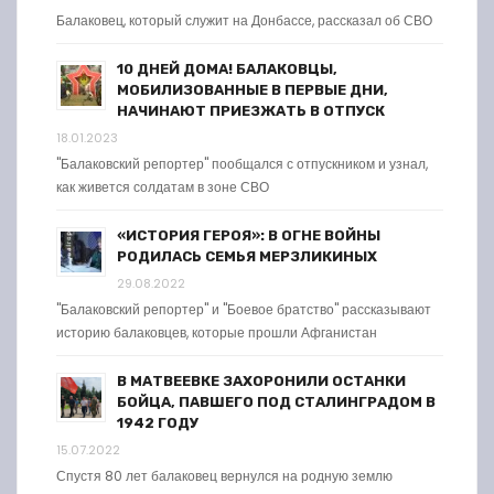
Балаковец, который служит на Донбассе, рассказал об СВО
10 ДНЕЙ ДОМА! БАЛАКОВЦЫ,
МОБИЛИЗОВАННЫЕ В ПЕРВЫЕ ДНИ,
НАЧИНАЮТ ПРИЕЗЖАТЬ В ОТПУСК
18.01.2023
"Балаковский репортер" пообщался с отпускником и узнал,
как живется солдатам в зоне СВО
«ИСТОРИЯ ГЕРОЯ»: В ОГНЕ ВОЙНЫ
РОДИЛАСЬ СЕМЬЯ МЕРЗЛИКИНЫХ
29.08.2022
"Балаковский репортер" и "Боевое братство" рассказывают
историю балаковцев, которые прошли Афганистан
В МАТВЕЕВКЕ ЗАХОРОНИЛИ ОСТАНКИ
БОЙЦА, ПАВШЕГО ПОД СТАЛИНГРАДОМ В
1942 ГОДУ
15.07.2022
Спустя 80 лет балаковец вернулся на родную землю