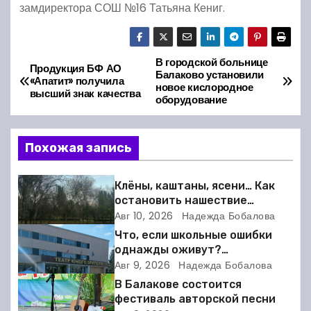
замдиректора СОШ №16 Татьяна Кениг.
В городской больнице
Н
Продукция БФ АО
Балаково установили
«Апатит» получила
новое кислородное
а
высший знак качества
оборудование
в
Похожая запись
и
г
Клёны, каштаны, ясени… Как
остановить нашествие
а
вредителей в Балакове?
Авг 10, 2026
Надежда Бобалова
Что, если школьные ошибки
ц
однажды оживут?
Балаковский ТЮЗ готовит
Авг 9, 2026
Надежда Бобалова
и
премьеру
В Балакове состоится
я
фестиваль авторской песни