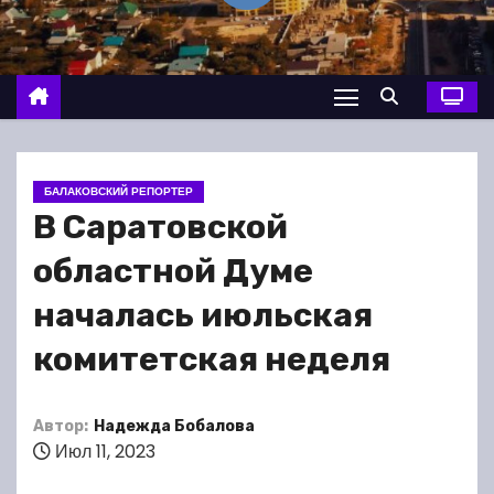
о
м
у
БАЛАКОВСКИЙ РЕПОРТЕР
В Саратовской
областной Думе
началась июльская
комитетская неделя
Автор:
Надежда Бобалова
Июл 11, 2023