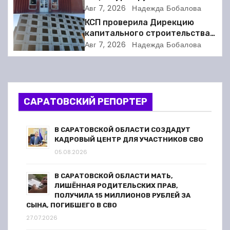
соседкой и получил двое суток
Авг 7, 2026
Надежда Бобалова
и
ареста
КСП проверила Дирекцию
я
капитального строительства в
Балакове и нашла множество
Авг 7, 2026
Надежда Бобалова
п
нарушений
о
з
САРАТОВСКИЙ РЕПОРТЕР
а
В САРАТОВСКОЙ ОБЛАСТИ СОЗДАДУТ
п
КАДРОВЫЙ ЦЕНТР ДЛЯ УЧАСТНИКОВ СВО
05.08.2026
и
В САРАТОВСКОЙ ОБЛАСТИ МАТЬ,
с
ЛИШЁННАЯ РОДИТЕЛЬСКИХ ПРАВ,
ПОЛУЧИЛА 15 МИЛЛИОНОВ РУБЛЕЙ ЗА
я
СЫНА, ПОГИБШЕГО В СВО
27.07.2026