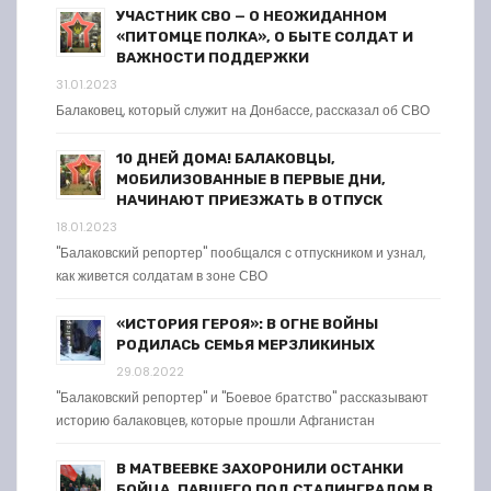
УЧАСТНИК СВО — О НЕОЖИДАННОМ
«ПИТОМЦЕ ПОЛКА», О БЫТЕ СОЛДАТ И
ВАЖНОСТИ ПОДДЕРЖКИ
31.01.2023
Балаковец, который служит на Донбассе, рассказал об СВО
10 ДНЕЙ ДОМА! БАЛАКОВЦЫ,
МОБИЛИЗОВАННЫЕ В ПЕРВЫЕ ДНИ,
НАЧИНАЮТ ПРИЕЗЖАТЬ В ОТПУСК
18.01.2023
"Балаковский репортер" пообщался с отпускником и узнал,
как живется солдатам в зоне СВО
«ИСТОРИЯ ГЕРОЯ»: В ОГНЕ ВОЙНЫ
РОДИЛАСЬ СЕМЬЯ МЕРЗЛИКИНЫХ
29.08.2022
"Балаковский репортер" и "Боевое братство" рассказывают
историю балаковцев, которые прошли Афганистан
В МАТВЕЕВКЕ ЗАХОРОНИЛИ ОСТАНКИ
БОЙЦА, ПАВШЕГО ПОД СТАЛИНГРАДОМ В