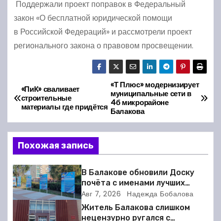
Поддержали проект поправок в Федеральный
закон «О бесплатной юридической помощи
в Российской Федераций» и рассмотрели проект
регионального закона о правовом просвещении.
«Т Плюс» модернизирует
Н
«ПиК» сваливает
муниципальные сети в
строительные
4б микрорайоне
а
материалы где придётся
Балакова
в
Похожая запись
и
г
В Балакове обновили Доску
почёта с именами лучших
а
спортсменов. Фото
Авг 7, 2026
Надежда Бобалова
Житель Балакова слишком
ц
нецензурно ругался с