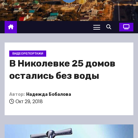
о
м
у
ВИДЕОРЕПОРТАЖИ
В Николевке 25 домов
остались без воды
Автор:
Надежда Бобалова
Окт 29, 2018