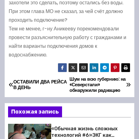
захотели это сделать, поэтому остались без воды.
При этом глава МО не сказал, за чей счёт должно
проходить подключение?
Тем не менее, г-ну Аникееву порекомендовали
провести разъяснительную работу с гражданами и
найти варианты подключения домов к
водоснабжению.
Шум на всю губернию: на
Н
ОСТАВИЛИ ДВА РЕЙСА
«Северстали»
В ДЕНЬ
обнаружили радиацию
а
в
Похожая запись
и
«Обычная жизнь сложных
г
технологий #6»ЭКГ как