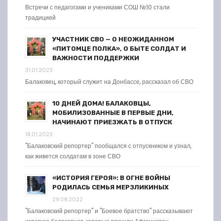
Встречи с педагогами и учениками СОШ №10 стали
традицией
УЧАСТНИК СВО — О НЕОЖИДАННОМ
«ПИТОМЦЕ ПОЛКА», О БЫТЕ СОЛДАТ И
ВАЖНОСТИ ПОДДЕРЖКИ
31.01.2023
Балаковец, который служит на Донбассе, рассказал об СВО
10 ДНЕЙ ДОМА! БАЛАКОВЦЫ,
МОБИЛИЗОВАННЫЕ В ПЕРВЫЕ ДНИ,
НАЧИНАЮТ ПРИЕЗЖАТЬ В ОТПУСК
18.01.2023
"Балаковский репортер" пообщался с отпускником и узнал,
как живется солдатам в зоне СВО
«ИСТОРИЯ ГЕРОЯ»: В ОГНЕ ВОЙНЫ
РОДИЛАСЬ СЕМЬЯ МЕРЗЛИКИНЫХ
29.08.2022
"Балаковский репортер" и "Боевое братство" рассказывают