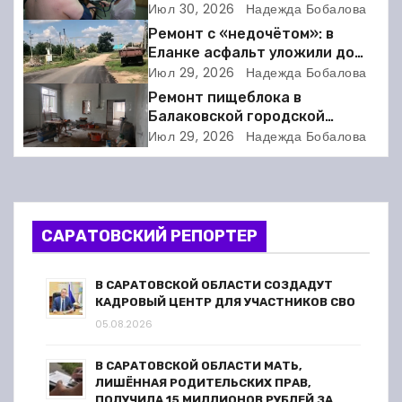
искусство: когда ритм жизни
Июл 30, 2026
Надежда Бобалова
а
требует расшифровки
Ремонт с «недочётом»: в
Еланке асфальт уложили до
ц
школы, но не дошли 30 метров
Июл 29, 2026
Надежда Бобалова
и
Ремонт пищеблока в
Балаковской городской
я
клинической больнице
Июл 29, 2026
Надежда Бобалова
выходит на финишную прямую
п
о
САРАТОВСКИЙ РЕПОРТЕР
з
а
В САРАТОВСКОЙ ОБЛАСТИ СОЗДАДУТ
КАДРОВЫЙ ЦЕНТР ДЛЯ УЧАСТНИКОВ СВО
п
05.08.2026
и
В САРАТОВСКОЙ ОБЛАСТИ МАТЬ,
ЛИШЁННАЯ РОДИТЕЛЬСКИХ ПРАВ,
ПОЛУЧИЛА 15 МИЛЛИОНОВ РУБЛЕЙ ЗА