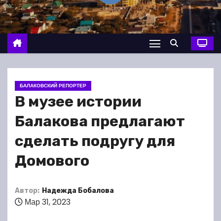
о
м
у
БАЛАКОВСКИЙ РЕПОРТЕР
В музее истории
Балакова предлагают
сделать подругу для
Домового
Автор:
Надежда Бобалова
Мар 31, 2023