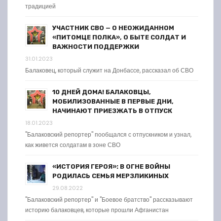
традицией
УЧАСТНИК СВО — О НЕОЖИДАННОМ
«ПИТОМЦЕ ПОЛКА», О БЫТЕ СОЛДАТ И
ВАЖНОСТИ ПОДДЕРЖКИ
31.01.2023
Балаковец, который служит на Донбассе, рассказал об СВО
10 ДНЕЙ ДОМА! БАЛАКОВЦЫ,
МОБИЛИЗОВАННЫЕ В ПЕРВЫЕ ДНИ,
НАЧИНАЮТ ПРИЕЗЖАТЬ В ОТПУСК
18.01.2023
"Балаковский репортер" пообщался с отпускником и узнал,
как живется солдатам в зоне СВО
«ИСТОРИЯ ГЕРОЯ»: В ОГНЕ ВОЙНЫ
РОДИЛАСЬ СЕМЬЯ МЕРЗЛИКИНЫХ
29.08.2022
"Балаковский репортер" и "Боевое братство" рассказывают
историю балаковцев, которые прошли Афганистан