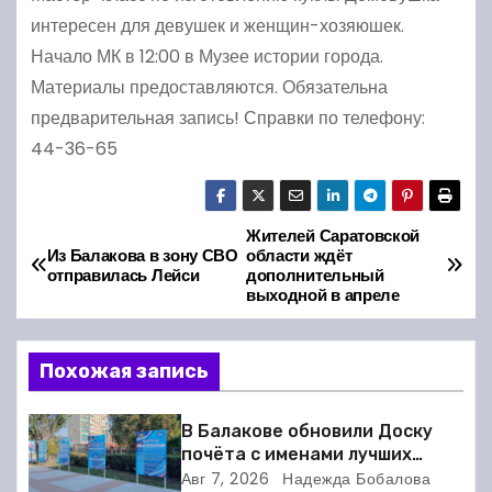
интересен для девушек и женщин-хозяюшек.
Начало МК в 12:00 в Музее истории города.
Материалы предоставляются. Обязательна
предварительная запись! Справки по телефону:
44-36-65
Жителей Саратовской
Н
Из Балакова в зону СВО
области ждёт
отправилась Лейси
дополнительный
а
выходной в апреле
в
Похожая запись
и
г
В Балакове обновили Доску
почёта с именами лучших
а
спортсменов. Фото
Авг 7, 2026
Надежда Бобалова