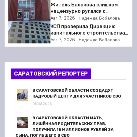
Житель Балакова слишком
ц
нецензурно ругался с
соседкой и получил двое суток
Авг 7, 2026
Надежда Бобалова
и
ареста
КСП проверила Дирекцию
я
капитального строительства в
Балакове и нашла множество
Авг 7, 2026
Надежда Бобалова
п
нарушений
о
з
САРАТОВСКИЙ РЕПОРТЕР
а
В САРАТОВСКОЙ ОБЛАСТИ СОЗДАДУТ
п
КАДРОВЫЙ ЦЕНТР ДЛЯ УЧАСТНИКОВ СВО
05.08.2026
и
В САРАТОВСКОЙ ОБЛАСТИ МАТЬ,
с
ЛИШЁННАЯ РОДИТЕЛЬСКИХ ПРАВ,
ПОЛУЧИЛА 15 МИЛЛИОНОВ РУБЛЕЙ ЗА
СЫНА, ПОГИБШЕГО В СВО