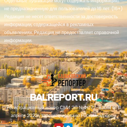
Отдельные публикации могут содержать информацию,
не предназначенную для пользователей до 16 лет. (16+)
Редакция не несет ответственности за достоверность
информации, содержащейся в рекламных
объявлениях. Редакция не предоставляет справочной
информации.
BALREPORT.RU
Регистрационный номер СМИ ЭЛ №ФС77-83051 от 11
апреля 2022г, зарегистрировано Роскомнадзором