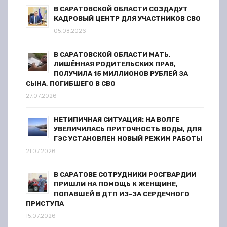
а
В САРАТОВСКОЙ ОБЛАСТИ СОЗДАДУТ
п
КАДРОВЫЙ ЦЕНТР ДЛЯ УЧАСТНИКОВ СВО
05.08.2026
и
В САРАТОВСКОЙ ОБЛАСТИ МАТЬ,
с
ЛИШЁННАЯ РОДИТЕЛЬСКИХ ПРАВ,
ПОЛУЧИЛА 15 МИЛЛИОНОВ РУБЛЕЙ ЗА
я
СЫНА, ПОГИБШЕГО В СВО
27.07.2026
м
НЕТИПИЧНАЯ СИТУАЦИЯ: НА ВОЛГЕ
УВЕЛИЧИЛАСЬ ПРИТОЧНОСТЬ ВОДЫ, ДЛЯ
ГЭС УСТАНОВЛЕН НОВЫЙ РЕЖИМ РАБОТЫ
21.07.2026
В САРАТОВЕ СОТРУДНИКИ РОСГВАРДИИ
ПРИШЛИ НА ПОМОЩЬ К ЖЕНЩИНЕ,
ПОПАВШЕЙ В ДТП ИЗ-ЗА СЕРДЕЧНОГО
ПРИСТУПА
15.07.2026