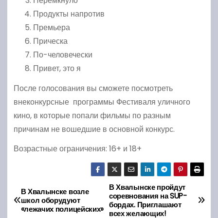
Перемкнуло
Продукты напротив
Премьера
Прическа
По-человечески
Привет, это я
После голосования вы сможете посмотреть
внеконкурсные программы Фестиваля уличного
кино, в которые попали фильмы по разным
причинам не вошедшие в основной конкурс.
Возрастные ограничения: 16+ и 18+
В Хвалынске пройдут
Н
В Хвалынске возле
соревнования на SUP-
школ оборудуют
бордах. Приглашают
а
«лежачих полицейских»
всех желающих!