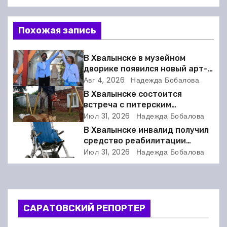
в
Похожая запись
и
г
В Хвалынске в музейном
дворике появился новый арт-
а
объект
Авг 4, 2026
Надежда Бобалова
В Хвалынске состоится
ц
встреча с питерским
скульптором Виктором
Июл 31, 2026
Надежда Бобалова
и
Грачёвым
В Хвалынске инвалид получил
я
средство реабилитации
только после суда
Июл 31, 2026
Надежда Бобалова
п
о
з
САРАТОВСКИЙ РЕПОРТЕР