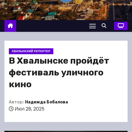
о
м
у
ХВАЛЫНСКИЙ РЕПОРТЕР
В Хвалынске пройдёт
фестиваль уличного
кино
Автор:
Надежда Бобалова
Июл 28, 2025