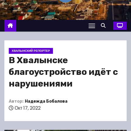
о
м
у
ХВАЛЫНСКИЙ РЕПОРТЕР
В Хвалынске
благоустройство идёт с
нарушениями
Автор:
Надежда Бобалова
Окт 17, 2022