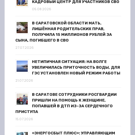
п
КАДРОВЫЙ ЦЕНТР ДЛЯ УЧАСТНИКОВ СВО
05.08.2026
и
В САРАТОВСКОЙ ОБЛАСТИ МАТЬ,
с
ЛИШЁННАЯ РОДИТЕЛЬСКИХ ПРАВ,
ПОЛУЧИЛА 15 МИЛЛИОНОВ РУБЛЕЙ ЗА
я
СЫНА, ПОГИБШЕГО В СВО
27.07.2026
м
НЕТИПИЧНАЯ СИТУАЦИЯ: НА ВОЛГЕ
УВЕЛИЧИЛАСЬ ПРИТОЧНОСТЬ ВОДЫ, ДЛЯ
ГЭС УСТАНОВЛЕН НОВЫЙ РЕЖИМ РАБОТЫ
21.07.2026
В САРАТОВЕ СОТРУДНИКИ РОСГВАРДИИ
ПРИШЛИ НА ПОМОЩЬ К ЖЕНЩИНЕ,
ПОПАВШЕЙ В ДТП ИЗ-ЗА СЕРДЕЧНОГО
ПРИСТУПА
15.07.2026
«ЭНЕРГОСБЫТ ПЛЮС»: УПРАВЛЯЮЩИМ