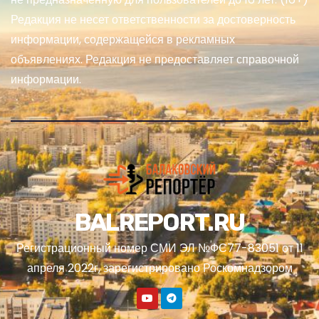
Редакция не несет ответственности за достоверность
информации, содержащейся в рекламных
объявлениях. Редакция не предоставляет справочной
информации.
BALREPORT.RU
Регистрационный номер СМИ ЭЛ №ФС77-83051 от 11
апреля 2022г, зарегистрировано Роскомнадзором