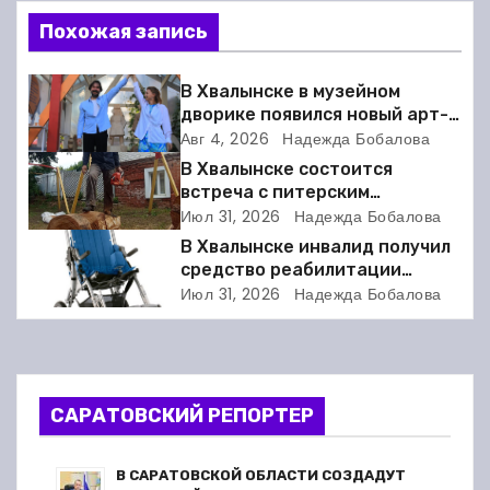
в
Похожая запись
и
г
В Хвалынске в музейном
дворике появился новый арт-
а
объект
Авг 4, 2026
Надежда Бобалова
В Хвалынске состоится
ц
встреча с питерским
скульптором Виктором
Июл 31, 2026
Надежда Бобалова
и
Грачёвым
В Хвалынске инвалид получил
я
средство реабилитации
только после суда
Июл 31, 2026
Надежда Бобалова
п
о
з
САРАТОВСКИЙ РЕПОРТЕР
а
В САРАТОВСКОЙ ОБЛАСТИ СОЗДАДУТ