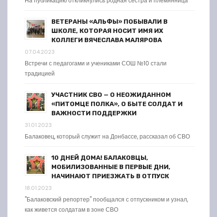
На публикацию откликнулись родная сестра и племянница
ВЕТЕРАНЫ «АЛЬФЫ» ПОБЫВАЛИ В
ШКОЛЕ, КОТОРАЯ НОСИТ ИМЯ ИХ
КОЛЛЕГИ ВЯЧЕСЛАВА МАЛЯРОВА
07.04.2023
Встречи с педагогами и учениками СОШ №10 стали
традицией
УЧАСТНИК СВО — О НЕОЖИДАННОМ
«ПИТОМЦЕ ПОЛКА», О БЫТЕ СОЛДАТ И
ВАЖНОСТИ ПОДДЕРЖКИ
31.01.2023
Балаковец, который служит на Донбассе, рассказал об СВО
10 ДНЕЙ ДОМА! БАЛАКОВЦЫ,
МОБИЛИЗОВАННЫЕ В ПЕРВЫЕ ДНИ,
НАЧИНАЮТ ПРИЕЗЖАТЬ В ОТПУСК
18.01.2023
"Балаковский репортер" пообщался с отпускником и узнал,
как живется солдатам в зоне СВО