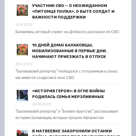
УЧАСТНИК СВО — О НЕОЖИДАННОМ
«ПИТОМЦЕ ПОЛКА», О БЫТЕ СОЛДАТ И
ВАЖНОСТИ ПОДДЕРЖКИ
31.01.2023
Балаковец, который служит на Донбассе, рассказал об СВО
10 ДНЕЙ ДОМА! БАЛАКОВЦЫ,
МОБИЛИЗОВАННЫЕ В ПЕРВЫЕ ДНИ,
НАЧИНАЮТ ПРИЕЗЖАТЬ В ОТПУСК
18.01.2023
"Балаковский репортер" пообщался с отпускником и узнал,
как живется солдатам в зоне СВО
«ИСТОРИЯ ГЕРОЯ»: В ОГНЕ ВОЙНЫ
РОДИЛАСЬ СЕМЬЯ МЕРЗЛИКИНЫХ
29.08.2022
"Балаковский репортер" и "Боевое братство" рассказывают
историю балаковцев, которые прошли Афганистан
В МАТВЕЕВКЕ ЗАХОРОНИЛИ ОСТАНКИ