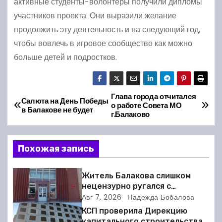
активные студенты-волонтеры получили дипломы
участников проекта. Они выразили желание
продолжить эту деятельность и на следующий год,
чтобы вовлечь в игровое сообщество как можно
больше детей и подростков.
Глава города отчитался
Н
Салюта на День Победы
о работе Совета МО
в Балакове не будет
г.Балаково
а
в
Похожая запись
и
Житель Балакова слишком
г
нецензурно ругался с
соседкой и получил двое суток
Авг 7, 2026
Надежда Бобалова
а
ареста
КСП проверила Дирекцию
капитального строительства в