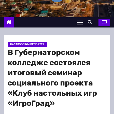
о
м
у
БАЛАКОВСКИЙ РЕПОРТЕР
В Губернаторском
колледже состоялся
итоговый семинар
социального проекта
«Клуб настольных игр
«ИгроГрад»