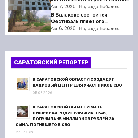
ц
Балакове и нашла множество
Авг 7, 2026
Надежда Бобалова
нарушений
и
В Балакове состоится
Фестиваль пляжного
я
волейбола
Авг 6, 2026
Надежда Бобалова
п
о
САРАТОВСКИЙ РЕПОРТЕР
з
а
В САРАТОВСКОЙ ОБЛАСТИ СОЗДАДУТ
КАДРОВЫЙ ЦЕНТР ДЛЯ УЧАСТНИКОВ СВО
п
05.08.2026
и
В САРАТОВСКОЙ ОБЛАСТИ МАТЬ,
ЛИШЁННАЯ РОДИТЕЛЬСКИХ ПРАВ,
с
ПОЛУЧИЛА 15 МИЛЛИОНОВ РУБЛЕЙ ЗА
СЫНА, ПОГИБШЕГО В СВО
я
27.07.2026