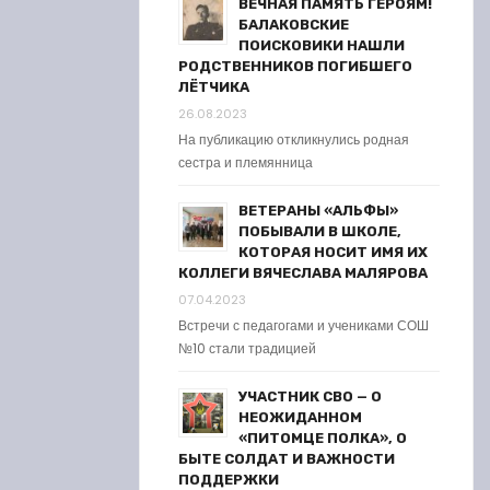
ВЕЧНАЯ ПАМЯТЬ ГЕРОЯМ!
БАЛАКОВСКИЕ
ПОИСКОВИКИ НАШЛИ
РОДСТВЕННИКОВ ПОГИБШЕГО
ЛЁТЧИКА
26.08.2023
На публикацию откликнулись родная
сестра и племянница
ВЕТЕРАНЫ «АЛЬФЫ»
ПОБЫВАЛИ В ШКОЛЕ,
КОТОРАЯ НОСИТ ИМЯ ИХ
КОЛЛЕГИ ВЯЧЕСЛАВА МАЛЯРОВА
07.04.2023
Встречи с педагогами и учениками СОШ
№10 стали традицией
УЧАСТНИК СВО — О
НЕОЖИДАННОМ
«ПИТОМЦЕ ПОЛКА», О
БЫТЕ СОЛДАТ И ВАЖНОСТИ
ПОДДЕРЖКИ