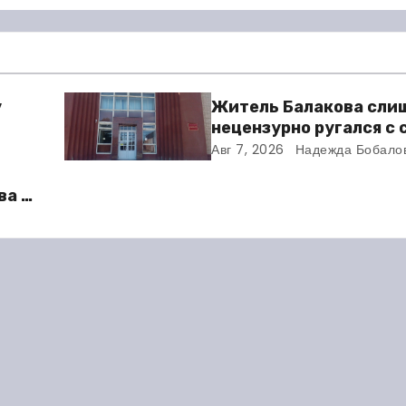
у
Житель Балакова сли
нецензурно ругался с
и получил двое суток 
Авг 7, 2026
Надежда Бобало
ва в
во