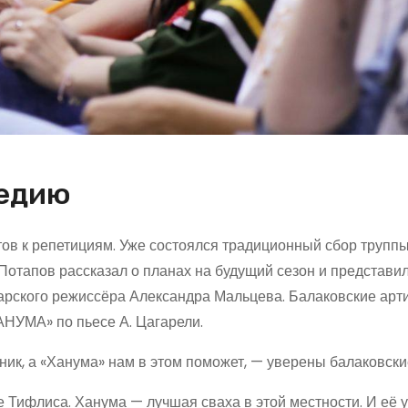
медию
тов к репетициям. Уже состоялся традиционный сбор труппы
Потапов рассказал о планах на будущий сезон и представи
марского режиссёра Александра Мальцева. Балаковские арт
АНУМА» по пьесе А. Цагарели.
ик, а «Ханума» нам в этом поможет, — уверены балаковски
е Тифлиса. Ханума — лучшая сваха в этой местности. И её 