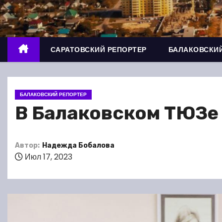
о
м
у
САРАТОВСКИЙ РЕПОРТЕР
БАЛАКОВСКИЙ
БАЛАКОВСКИЙ РЕПОРТЕР
В Балаковском ТЮЗе 
Автор:
Надежда Бобалова
Июл 17, 2023