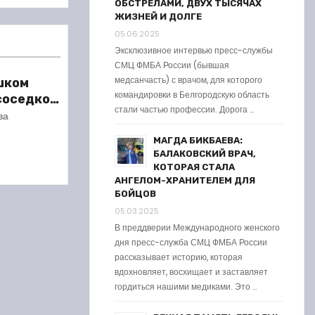
ОБСТРЕЛАМИ, ДВУХ ТЫСЯЧАХ
ЖИЗНЕЙ И ДОЛГЕ
05.06.2025
Эксклюзивное интервью пресс-службы
СМЦ ФМБА России (бывшая
медсанчасть) с врачом, для которого
шком
командировки в Белгородскую область
 соседкой
стали частью профессии. Дорога …
ареста
ва
МАГДА БИКБАЕВА:
БАЛАКОВСКИЙ ВРАЧ,
КОТОРАЯ СТАЛА
АНГЕЛОМ-ХРАНИТЕЛЕМ ДЛЯ
БОЙЦОВ
05.03.2025
В преддверии Международного женского
дня пресс-служба СМЦ ФМБА России
рассказывает историю, которая
вдохновляет, восхищает и заставляет
гордиться нашими медиками. Это …