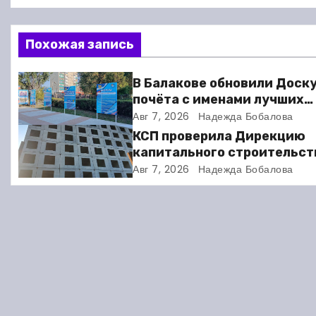
а
в
Похожая запись
и
В Балакове обновили Доск
г
почёта с именами лучших
спортсменов. Фото
Авг 7, 2026
Надежда Бобалова
а
КСП проверила Дирекцию
ц
капитального строительст
Балакове и нашла множест
Авг 7, 2026
Надежда Бобалова
и
нарушений
я
п
о
з