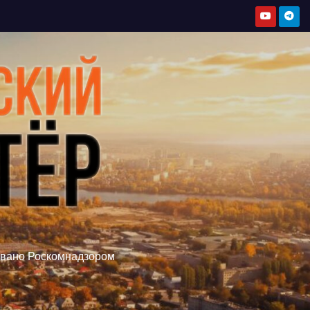
овано Роскомнадзором