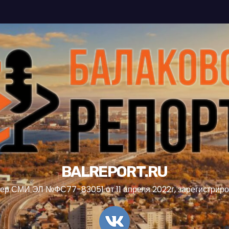
BALREPORT.RU
ер СМИ ЭЛ №ФС77-83051 от 11 апреля 2022г, зарегистрир