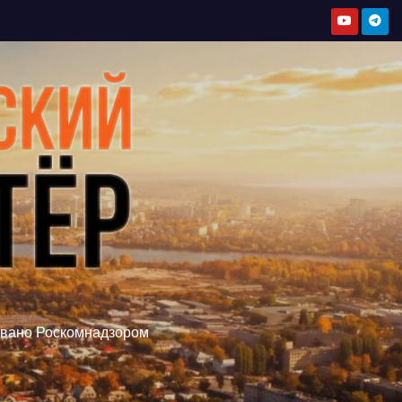
овано Роскомнадзором