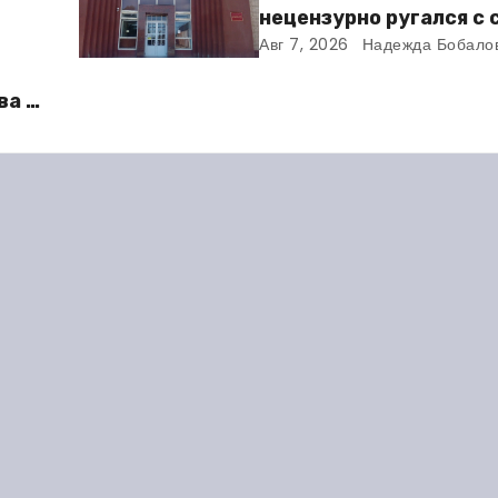
нецензурно ругался с
и получил двое суток 
Авг 7, 2026
Надежда Бобало
ва в
во