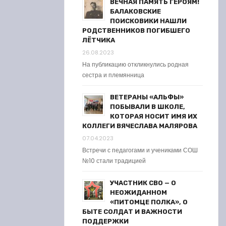
ВЕЧНАЯ ПАМЯТЬ ГЕРОЯМ!
БАЛАКОВСКИЕ
ПОИСКОВИКИ НАШЛИ
РОДСТВЕННИКОВ ПОГИБШЕГО
ЛЁТЧИКА
26.08.2023
На публикацию откликнулись родная
сестра и племянница
ВЕТЕРАНЫ «АЛЬФЫ»
ПОБЫВАЛИ В ШКОЛЕ,
КОТОРАЯ НОСИТ ИМЯ ИХ
КОЛЛЕГИ ВЯЧЕСЛАВА МАЛЯРОВА
07.04.2023
Встречи с педагогами и учениками СОШ
№10 стали традицией
УЧАСТНИК СВО — О
НЕОЖИДАННОМ
«ПИТОМЦЕ ПОЛКА», О
БЫТЕ СОЛДАТ И ВАЖНОСТИ
ПОДДЕРЖКИ