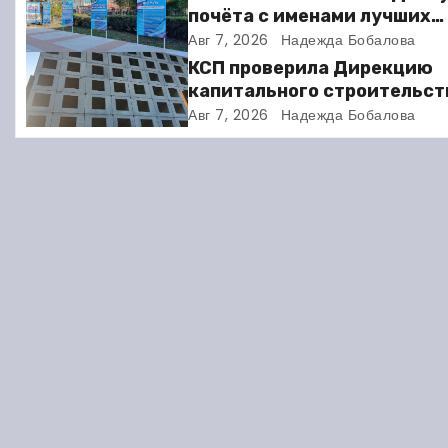
г
почёта с именами лучших
спортсменов. Фото
Авг 7, 2026
Надежда Бобалова
а
КСП проверила Дирекцию
ц
капитального строительст
Балакове и нашла множест
Авг 7, 2026
Надежда Бобалова
и
нарушений
я
п
о
з
а
п
и