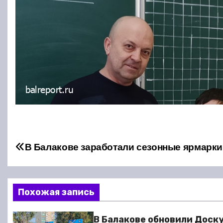
Н
В Балакове заработали сезонные ярмарки
а
в
Похожая запись
и
В Балакове обновили Доск