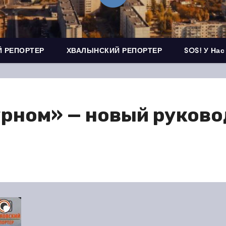
 РЕПОРТЕР
ХВАЛЫНСКИЙ РЕПОРТЕР
SOS! У Нас
урном» — новый руково