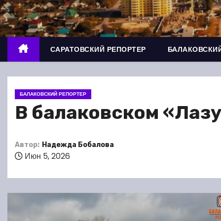
о
м
у
САРАТОВСКИЙ РЕПОРТЕР
БАЛАКОВСКИЙ
БАЛАКОВСКИЙ РЕПОРТЕР
В балаковском «Лаз
Автор:
Надежда Бобалова
Июн 5, 2026