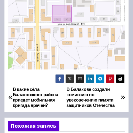
В какие сёла
В Балакове создали
Н
Балаковского района
комиссию по
приедет мобильная
увековечению памяти
а
бригада врачей?
защитников Отечества
в
Похожая запись
и