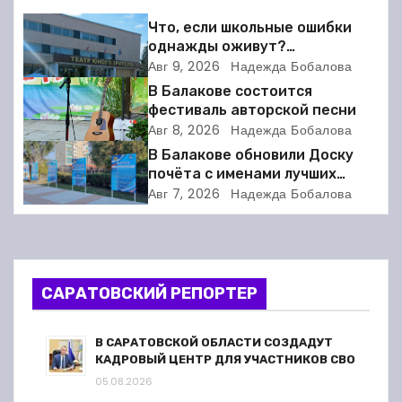
г
Что, если школьные ошибки
однажды оживут?
а
Балаковский ТЮЗ готовит
Авг 9, 2026
Надежда Бобалова
премьеру
В Балакове состоится
ц
фестиваль авторской песни
Авг 8, 2026
Надежда Бобалова
и
В Балакове обновили Доску
я
почёта с именами лучших
спортсменов. Фото
Авг 7, 2026
Надежда Бобалова
п
о
з
САРАТОВСКИЙ РЕПОРТЕР
а
В САРАТОВСКОЙ ОБЛАСТИ СОЗДАДУТ
п
КАДРОВЫЙ ЦЕНТР ДЛЯ УЧАСТНИКОВ СВО
05.08.2026