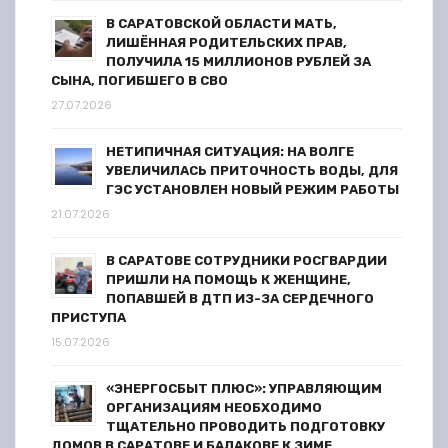
и
В САРАТОВСКОЙ ОБЛАСТИ МАТЬ,
с
ЛИШЁННАЯ РОДИТЕЛЬСКИХ ПРАВ,
ПОЛУЧИЛА 15 МИЛЛИОНОВ РУБЛЕЙ ЗА
я
СЫНА, ПОГИБШЕГО В СВО
27.07.2026
м
НЕТИПИЧНАЯ СИТУАЦИЯ: НА ВОЛГЕ
УВЕЛИЧИЛАСЬ ПРИТОЧНОСТЬ ВОДЫ, ДЛЯ
ГЭС УСТАНОВЛЕН НОВЫЙ РЕЖИМ РАБОТЫ
21.07.2026
В САРАТОВЕ СОТРУДНИКИ РОСГВАРДИИ
ПРИШЛИ НА ПОМОЩЬ К ЖЕНЩИНЕ,
ПОПАВШЕЙ В ДТП ИЗ-ЗА СЕРДЕЧНОГО
ПРИСТУПА
15.07.2026
«ЭНЕРГОСБЫТ ПЛЮС»: УПРАВЛЯЮЩИМ
ОРГАНИЗАЦИЯМ НЕОБХОДИМО
ТЩАТЕЛЬНО ПРОВОДИТЬ ПОДГОТОВКУ
ДОМОВ В САРАТОВЕ И БАЛАКОВЕ К ЗИМЕ