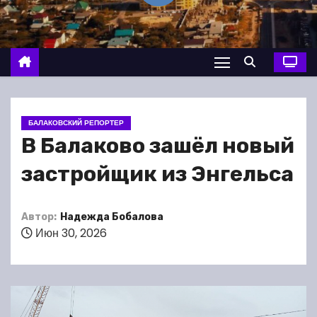
о
м
у
БАЛАКОВСКИЙ РЕПОРТЕР
В Балаково зашёл новый
застройщик из Энгельса
Автор:
Надежда Бобалова
Июн 30, 2026