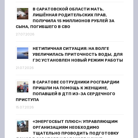
с
В САРАТОВСКОЙ ОБЛАСТИ МАТЬ,
ЛИШЁННАЯ РОДИТЕЛЬСКИХ ПРАВ,
я
ПОЛУЧИЛА 15 МИЛЛИОНОВ РУБЛЕЙ ЗА
СЫНА, ПОГИБШЕГО В СВО
м
27.07.2026
НЕТИПИЧНАЯ СИТУАЦИЯ: НА ВОЛГЕ
УВЕЛИЧИЛАСЬ ПРИТОЧНОСТЬ ВОДЫ, ДЛЯ
ГЭС УСТАНОВЛЕН НОВЫЙ РЕЖИМ РАБОТЫ
21.07.2026
В САРАТОВЕ СОТРУДНИКИ РОСГВАРДИИ
ПРИШЛИ НА ПОМОЩЬ К ЖЕНЩИНЕ,
ПОПАВШЕЙ В ДТП ИЗ-ЗА СЕРДЕЧНОГО
ПРИСТУПА
15.07.2026
«ЭНЕРГОСБЫТ ПЛЮС»: УПРАВЛЯЮЩИМ
ОРГАНИЗАЦИЯМ НЕОБХОДИМО
ТЩАТЕЛЬНО ПРОВОДИТЬ ПОДГОТОВКУ