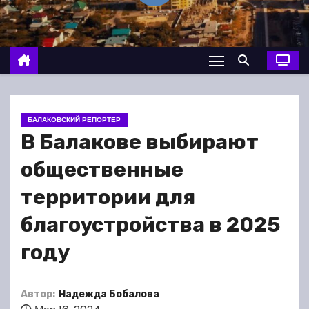
о
м
у
БАЛАКОВСКИЙ РЕПОРТЕР
В Балакове выбирают
общественные
территории для
благоустройства в 2025
году
Автор:
Надежда Бобалова