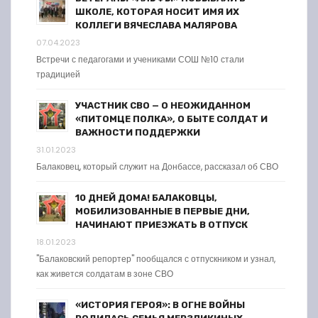
ШКОЛЕ, КОТОРАЯ НОСИТ ИМЯ ИХ
КОЛЛЕГИ ВЯЧЕСЛАВА МАЛЯРОВА
07.04.2023
Встречи с педагогами и учениками СОШ №10 стали
традицией
УЧАСТНИК СВО — О НЕОЖИДАННОМ
«ПИТОМЦЕ ПОЛКА», О БЫТЕ СОЛДАТ И
ВАЖНОСТИ ПОДДЕРЖКИ
31.01.2023
Балаковец, который служит на Донбассе, рассказал об СВО
10 ДНЕЙ ДОМА! БАЛАКОВЦЫ,
МОБИЛИЗОВАННЫЕ В ПЕРВЫЕ ДНИ,
НАЧИНАЮТ ПРИЕЗЖАТЬ В ОТПУСК
18.01.2023
"Балаковский репортер" пообщался с отпускником и узнал,
как живется солдатам в зоне СВО
«ИСТОРИЯ ГЕРОЯ»: В ОГНЕ ВОЙНЫ