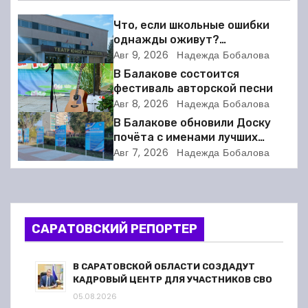
г
Что, если школьные ошибки
а
однажды оживут?
Балаковский ТЮЗ готовит
Авг 9, 2026
Надежда Бобалова
ц
премьеру
В Балакове состоится
фестиваль авторской песни
и
Авг 8, 2026
Надежда Бобалова
В Балакове обновили Доску
я
почёта с именами лучших
спортсменов. Фото
п
Авг 7, 2026
Надежда Бобалова
о
з
САРАТОВСКИЙ РЕПОРТЕР
а
п
В САРАТОВСКОЙ ОБЛАСТИ СОЗДАДУТ
КАДРОВЫЙ ЦЕНТР ДЛЯ УЧАСТНИКОВ СВО
и
05.08.2026