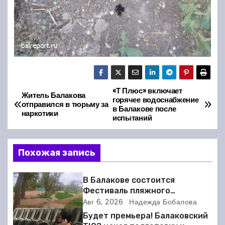
«Т Плюс» включает
Н
Житель Балакова
горячее водоснабжение
отправился в тюрьму за
в Балакове после
а
наркотики
испытаний
в
Похожая запись
и
г
В Балакове состоится
Фестиваль пляжного
а
волейбола
Авг 6, 2026
Надежда Бобалова
Будет премьера! Балаковский
ц