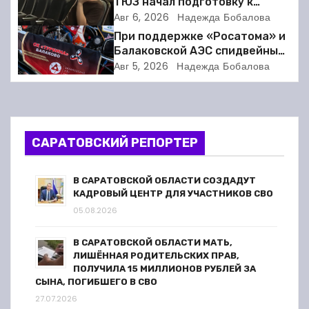
ТЮЗ начал подготовку к
новому театральному сезону
Авг 6, 2026
Надежда Бобалова
и
При поддержке «Росатома» и
я
Балаковской АЭС спидвейный
клуб «Турбина» обновил
Авг 5, 2026
Надежда Бобалова
п
материально-техническую
базу
о
з
САРАТОВСКИЙ РЕПОРТЕР
а
В САРАТОВСКОЙ ОБЛАСТИ СОЗДАДУТ
п
КАДРОВЫЙ ЦЕНТР ДЛЯ УЧАСТНИКОВ СВО
05.08.2026
и
В САРАТОВСКОЙ ОБЛАСТИ МАТЬ,
с
ЛИШЁННАЯ РОДИТЕЛЬСКИХ ПРАВ,
ПОЛУЧИЛА 15 МИЛЛИОНОВ РУБЛЕЙ ЗА
я
СЫНА, ПОГИБШЕГО В СВО
27.07.2026