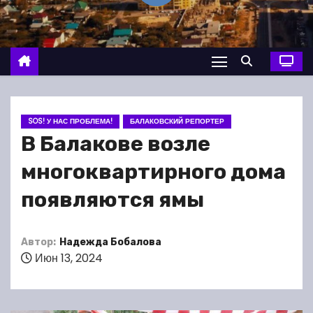
о
м
у
SOS! У НАС ПРОБЛЕМА!
БАЛАКОВСКИЙ РЕПОРТЕР
В Балакове возле
многоквартирного дома
появляются ямы
Автор:
Надежда Бобалова
Июн 13, 2024