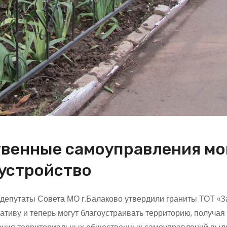
венные самоуправления мо
оустройство
 депутаты Совета МО г.Балаково утвердили граниты ТОТ «З
ативу и теперь могут благоустраивать территорию, получая