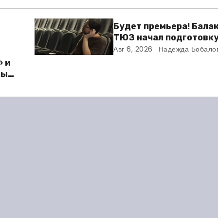
Будет премьера! Бала
ТЮЗ начал подготовку
новому театральному 
Авг 6, 2026
Надежда Бобало
» и
ный
ю