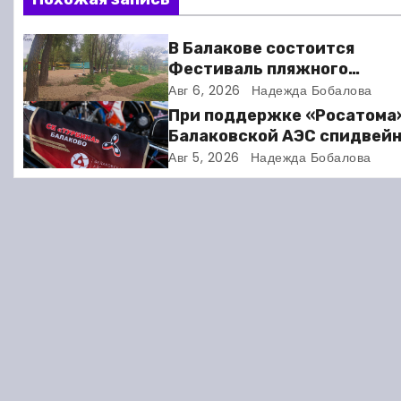
и
В Балакове состоится
г
Фестиваль пляжного
волейбола
Авг 6, 2026
Надежда Бобалова
а
При поддержке «Росатома
ц
Балаковской АЭС спидвей
клуб «Турбина» обновил
Авг 5, 2026
Надежда Бобалова
и
материально-техническу
базу
я
п
о
з
а