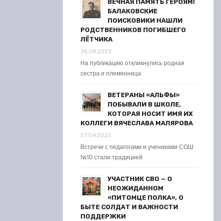
ВЕЧНАЯ ПАМЯТЬ ГЕРОЯМ!
БАЛАКОВСКИЕ
ПОИСКОВИКИ НАШЛИ
РОДСТВЕННИКОВ ПОГИБШЕГО
ЛЁТЧИКА
26.08.2023
На публикацию откликнулись родная
сестра и племянница
ВЕТЕРАНЫ «АЛЬФЫ»
ПОБЫВАЛИ В ШКОЛЕ,
КОТОРАЯ НОСИТ ИМЯ ИХ
КОЛЛЕГИ ВЯЧЕСЛАВА МАЛЯРОВА
07.04.2023
Встречи с педагогами и учениками СОШ
№10 стали традицией
УЧАСТНИК СВО — О
НЕОЖИДАННОМ
«ПИТОМЦЕ ПОЛКА», О
БЫТЕ СОЛДАТ И ВАЖНОСТИ
ПОДДЕРЖКИ