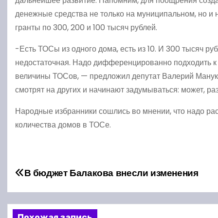
дальнейшее развитие. Напомним, для поощрения соз
денежные средства не только на муниципальном, но и 
гранты по 300, 200 и 100 тысяч рублей.
-Есть ТОСы из одного дома, есть из 10. И 300 тысяч р
недостаточная. Надо дифференцированно подходить к 
величины ТОСов, — предложил депутат Валерий Манукян.
смотрят на других и начинают задумываться: может, ра
Народные избранники сошлись во мнении, что надо ра
количества домов в ТОСе.
Н
В бюджет Балакова внесли изменения
а
в
Похожая запись