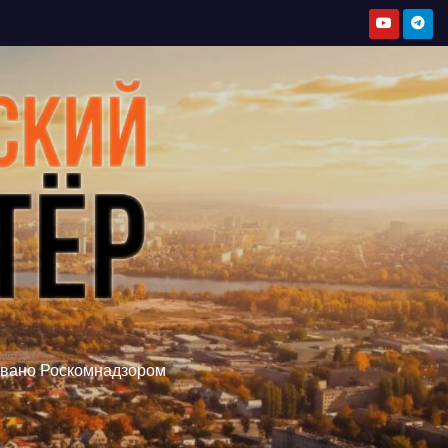
овано Роскомнадзором