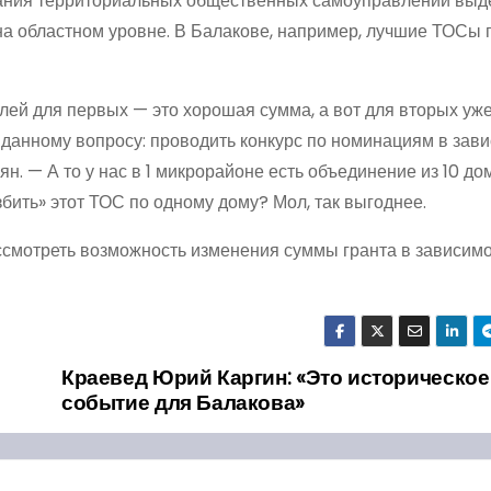
дания территориальных общественных самоуправлений выд
на областном уровне. В Балакове, например, лучшие ТОСы
ублей для первых — это хорошая сумма, а вот для вторых уж
данному вопросу: проводить конкурс по номинациям в зави
 — А то у нас в 1 микрорайоне есть объединение из 10 дом
збить» этот ТОС по одному дому? Мол, так выгоднее.
ссмотреть возможность изменения суммы гранта в зависимо
Краевед Юрий Каргин: «Это историческое
событие для Балакова»