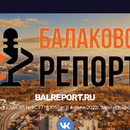
BALREPORT.RU
ер СМИ ЭЛ №ФС77-83051 от 11 апреля 2022г, зарегистрир