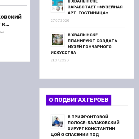
В ХВАЛЫНСКЕ
ЗАРАБОТАЕТ «МУЗЕЙНАЯ
АРТ-ГОСТИНИЦА»
ковский
27.07.2026
 к
сезону
ва
В ХВАЛЫНСКЕ
ПЛАНИРУЮТ СОЗДАТЬ
МУЗЕЙ ГОНЧАРНОГО
ИСКУССТВА
21.07.2026
О ПОДВИГАХ ГЕРОЕВ
В ПРИФРОНТОВОЙ
ПОЛОСЕ: БАЛАКОВСКИЙ
ХИРУРГ КОНСТАНТИН
ЦОЙ О СПАСЕНИИ ПОД