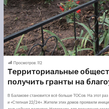
Просмотров:
112
Территориальные общест
получить гранты на благ
В Балакове становится всё больше ТОСов. На этот раз
и «Степная 22/24». Жители этих домов проявили иници