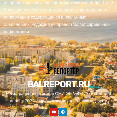
не предназначенную для пользователей до 16 лет. (16+)
Редакция не несет ответственности за достоверность
информации, содержащейся в рекламных
объявлениях. Редакция не предоставляет справочной
информации.
BALREPORT.RU
Регистрационный номер СМИ ЭЛ №ФС77-83051 от 11
апреля 2022г, зарегистрировано Роскомнадзором