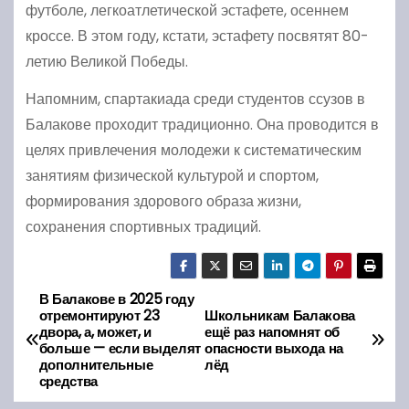
футболе, легкоатлетической эстафете, осеннем
кроссе. В этом году, кстати, эстафету посвятят 80-
летию Великой Победы.
Напомним, спартакиада среди студентов ссузов в
Балакове проходит традиционно. Она проводится в
целях привлечения молодежи к систематическим
занятиям физической культурой и спортом,
формирования здорового образа жизни,
сохранения спортивных традиций.
В Балакове в 2025 году
Н
отремонтируют 23
Школьникам Балакова
двора, а, может, и
ещё раз напомнят об
а
больше — если выделят
опасности выхода на
дополнительные
лёд
в
средства