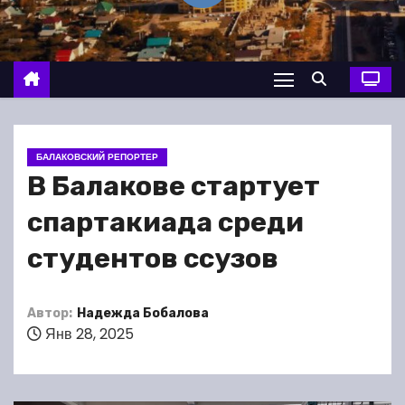
о
м
у
БАЛАКОВСКИЙ РЕПОРТЕР
В Балакове стартует
спартакиада среди
студентов ссузов
Автор:
Надежда Бобалова
Янв 28, 2025