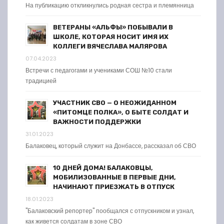
На публикацию откликнулись родная сестра и племянница
ВЕТЕРАНЫ «АЛЬФЫ» ПОБЫВАЛИ В
ШКОЛЕ, КОТОРАЯ НОСИТ ИМЯ ИХ
КОЛЛЕГИ ВЯЧЕСЛАВА МАЛЯРОВА
07.04.2023
Встречи с педагогами и учениками СОШ №10 стали
традицией
УЧАСТНИК СВО — О НЕОЖИДАННОМ
«ПИТОМЦЕ ПОЛКА», О БЫТЕ СОЛДАТ И
ВАЖНОСТИ ПОДДЕРЖКИ
31.01.2023
Балаковец, который служит на Донбассе, рассказал об СВО
10 ДНЕЙ ДОМА! БАЛАКОВЦЫ,
МОБИЛИЗОВАННЫЕ В ПЕРВЫЕ ДНИ,
НАЧИНАЮТ ПРИЕЗЖАТЬ В ОТПУСК
18.01.2023
"Балаковский репортер" пообщался с отпускником и узнал,
как живется солдатам в зоне СВО