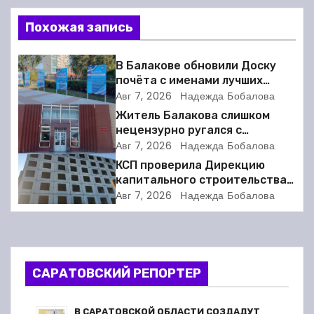
и
Похожая запись
г
а
В Балакове обновили Доску
почёта с именами лучших
ц
спортсменов. Фото
Авг 7, 2026
Надежда Бобалова
Житель Балакова слишком
и
нецензурно ругался с
соседкой и получил двое суток
Авг 7, 2026
Надежда Бобалова
я
ареста
КСП проверила Дирекцию
капитального строительства в
п
Балакове и нашла множество
Авг 7, 2026
Надежда Бобалова
нарушений
о
з
а
САРАТОВСКИЙ РЕПОРТЕР
п
В САРАТОВСКОЙ ОБЛАСТИ СОЗДАДУТ