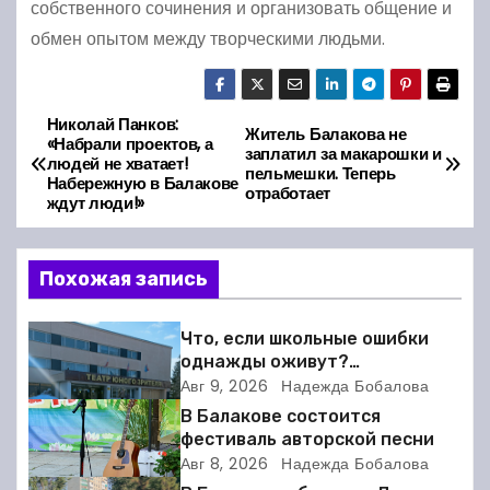
собственного сочинения и организовать общение и
обмен опытом между творческими людьми.
Николай Панков:
Н
Житель Балакова не
«Набрали проектов, а
заплатил за макарошки и
людей не хватает!
а
пельмешки. Теперь
Набережную в Балакове
отработает
ждут люди!»
в
и
Похожая запись
г
Что, если школьные ошибки
а
однажды оживут?
Балаковский ТЮЗ готовит
Авг 9, 2026
Надежда Бобалова
ц
премьеру
В Балакове состоится
фестиваль авторской песни
и
Авг 8, 2026
Надежда Бобалова