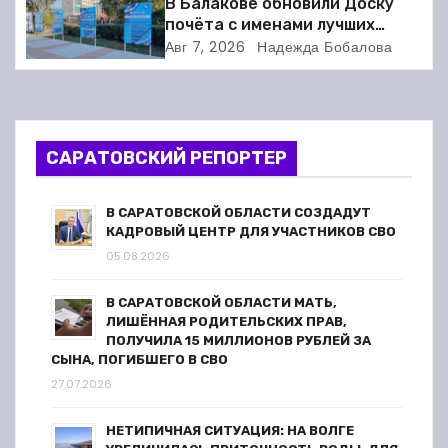
В Балакове обновили Доску
я
почёта с именами лучших
спортсменов. Фото
п
Авг 7, 2026
Надежда Бобалова
о
з
САРАТОВСКИЙ РЕПОРТЕР
а
п
В САРАТОВСКОЙ ОБЛАСТИ СОЗДАДУТ
КАДРОВЫЙ ЦЕНТР ДЛЯ УЧАСТНИКОВ СВО
и
05.08.2026
с
В САРАТОВСКОЙ ОБЛАСТИ МАТЬ,
ЛИШЁННАЯ РОДИТЕЛЬСКИХ ПРАВ,
я
ПОЛУЧИЛА 15 МИЛЛИОНОВ РУБЛЕЙ ЗА
СЫНА, ПОГИБШЕГО В СВО
м
27.07.2026
НЕТИПИЧНАЯ СИТУАЦИЯ: НА ВОЛГЕ