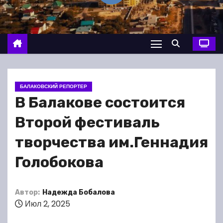
о
м
у
БАЛАКОВСКИЙ РЕПОРТЕР
В Балакове состоится
Второй фестиваль
творчества им.Геннадия
Голобокова
Автор:
Надежда Бобалова
Июл 2, 2025