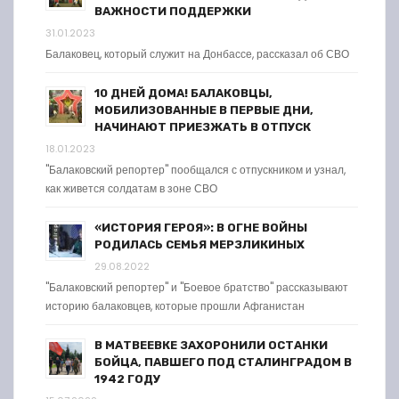
ВАЖНОСТИ ПОДДЕРЖКИ
31.01.2023
Балаковец, который служит на Донбассе, рассказал об СВО
10 ДНЕЙ ДОМА! БАЛАКОВЦЫ,
МОБИЛИЗОВАННЫЕ В ПЕРВЫЕ ДНИ,
НАЧИНАЮТ ПРИЕЗЖАТЬ В ОТПУСК
18.01.2023
"Балаковский репортер" пообщался с отпускником и узнал,
как живется солдатам в зоне СВО
«ИСТОРИЯ ГЕРОЯ»: В ОГНЕ ВОЙНЫ
РОДИЛАСЬ СЕМЬЯ МЕРЗЛИКИНЫХ
29.08.2022
"Балаковский репортер" и "Боевое братство" рассказывают
историю балаковцев, которые прошли Афганистан
В МАТВЕЕВКЕ ЗАХОРОНИЛИ ОСТАНКИ
БОЙЦА, ПАВШЕГО ПОД СТАЛИНГРАДОМ В
1942 ГОДУ