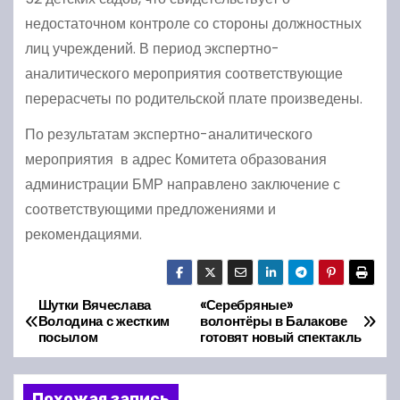
недостаточном контроле со стороны должностных
лиц учреждений. В период экспертно-
аналитического мероприятия соответствующие
перерасчеты по родительской плате произведены.
По результатам экспертно-аналитического
мероприятия в адрес Комитета образования
администрации БМР направлено заключение с
соответствующими предложениями и
рекомендациями.
Шутки Вячеслава
«Серебряные»
Н
Володина с жестким
волонтёры в Балакове
посылом
готовят новый спектакль
а
в
Похожая запись