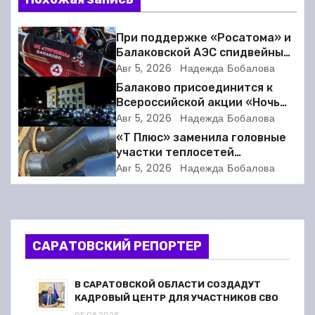
и
При поддержке «Росатома» и
г
Балаковской АЭС спидвейный
клуб «Турбина» обновил
Авг 5, 2026
Надежда Бобалова
а
материально-техническую
Балаково присоединится к
базу
Всероссийской акции «Ночь
ц
кино»
Авг 5, 2026
Надежда Бобалова
и
«Т Плюс» заменила головные
участки теплосетей
я
Балаковской ТЭЦ-4 для
Авг 5, 2026
Надежда Бобалова
надёжного отопления
п
жителей
о
САРАТОВСКИЙ РЕПОРТЕР
з
а
В САРАТОВСКОЙ ОБЛАСТИ СОЗДАДУТ
КАДРОВЫЙ ЦЕНТР ДЛЯ УЧАСТНИКОВ СВО