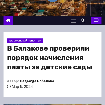
о
м
у
БАЛАКОВСКИЙ РЕПОРТЕР
В Балакове проверили
порядок начисления
платы за детские сады
Автор:
Надежда Бобалова
Мар 5, 2024