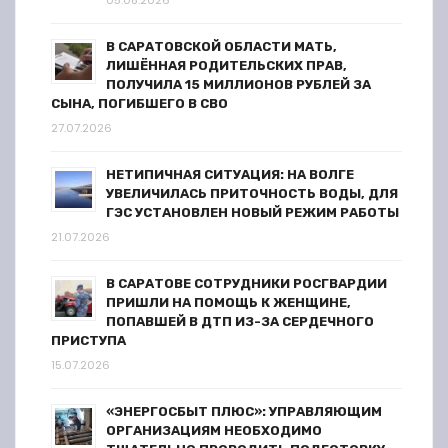
п
05.08.2026
и
В САРАТОВСКОЙ ОБЛАСТИ МАТЬ,
ЛИШЁННАЯ РОДИТЕЛЬСКИХ ПРАВ,
с
ПОЛУЧИЛА 15 МИЛЛИОНОВ РУБЛЕЙ ЗА
СЫНА, ПОГИБШЕГО В СВО
я
27.07.2026
м
НЕТИПИЧНАЯ СИТУАЦИЯ: НА ВОЛГЕ
УВЕЛИЧИЛАСЬ ПРИТОЧНОСТЬ ВОДЫ, ДЛЯ
ГЭС УСТАНОВЛЕН НОВЫЙ РЕЖИМ РАБОТЫ
21.07.2026
В САРАТОВЕ СОТРУДНИКИ РОСГВАРДИИ
ПРИШЛИ НА ПОМОЩЬ К ЖЕНЩИНЕ,
ПОПАВШЕЙ В ДТП ИЗ-ЗА СЕРДЕЧНОГО
ПРИСТУПА
15.07.2026
«ЭНЕРГОСБЫТ ПЛЮС»: УПРАВЛЯЮЩИМ
ОРГАНИЗАЦИЯМ НЕОБХОДИМО