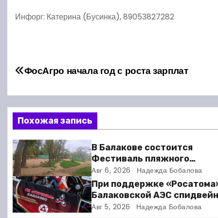
Инфорг: Катерина (Бусинка), 89053827282
Н
ФосАгро начала год с роста зарплат
а
в
Похожая запись
и
г
В Балакове состоится
Фестиваль пляжного
а
волейбола
Авг 6, 2026
Надежда Бобалова
ц
При поддержке «Росатома
Балаковской АЭС спидвей
и
клуб «Турбина» обновил
Авг 5, 2026
Надежда Бобалова
материально-техническу