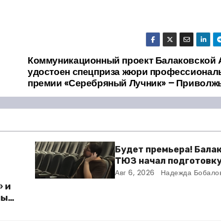
Коммуникационный проект Балаковской
удостоен спецприза жюри профессионал
премии «Серебряный Лучник» – Приволж
Будет премьера! Бала
ТЮЗ начал подготовку
новому театральному 
Авг 6, 2026
Надежда Бобало
» и
ный
ю