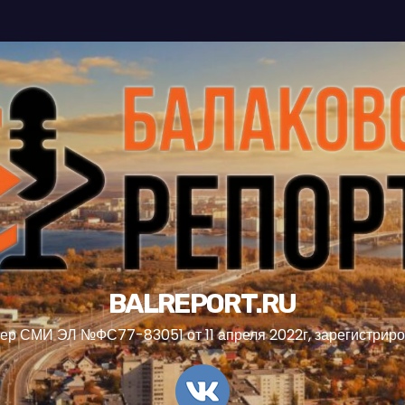
BALREPORT.RU
ер СМИ ЭЛ №ФС77-83051 от 11 апреля 2022г, зарегистрир