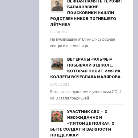
ВЕЧНАЯ ПАМЯТЬ ГЕРОЯМ!
БАЛАКОВСКИЕ
ПОИСКОВИКИ НАШЛИ
РОДСТВЕННИКОВ ПОГИБШЕГО
ЛЁТЧИКА
26.08.2023
На публикацию откликнулись родная
сестра и племянница
ВЕТЕРАНЫ «АЛЬФЫ»
ПОБЫВАЛИ В ШКОЛЕ,
КОТОРАЯ НОСИТ ИМЯ ИХ
КОЛЛЕГИ ВЯЧЕСЛАВА МАЛЯРОВА
07.04.2023
Встречи с педагогами и учениками СОШ
№10 стали традицией
УЧАСТНИК СВО — О
НЕОЖИДАННОМ
«ПИТОМЦЕ ПОЛКА», О
БЫТЕ СОЛДАТ И ВАЖНОСТИ
ПОДДЕРЖКИ