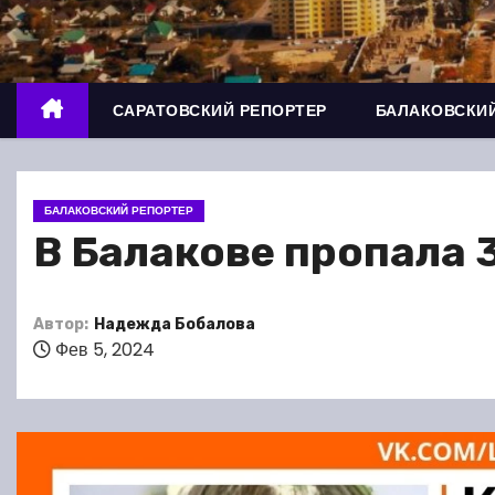
о
м
у
САРАТОВСКИЙ РЕПОРТЕР
БАЛАКОВСКИЙ
БАЛАКОВСКИЙ РЕПОРТЕР
В Балакове пропала 
Автор:
Надежда Бобалова
Фев 5, 2024