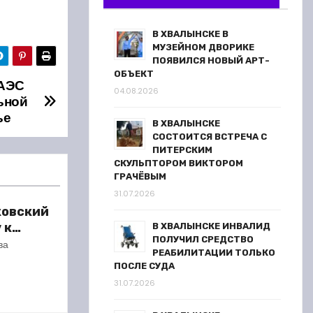
В ХВАЛЫНСКЕ В
МУЗЕЙНОМ ДВОРИКЕ
ПОЯВИЛСЯ НОВЫЙ АРТ-
ОБЪЕКТ
 АЭС
04.08.2026
ьной
ье
В ХВАЛЫНСКЕ
СОСТОИТСЯ ВСТРЕЧА С
ПИТЕРСКИМ
СКУЛЬПТОРОМ ВИКТОРОМ
ГРАЧЁВЫМ
31.07.2026
ковский
 к
В ХВАЛЫНСКЕ ИНВАЛИД
ПОЛУЧИЛ СРЕДСТВО
сезону
ва
РЕАБИЛИТАЦИИ ТОЛЬКО
ПОСЛЕ СУДА
31.07.2026