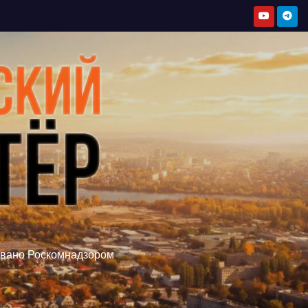
овано Роскомнадзором