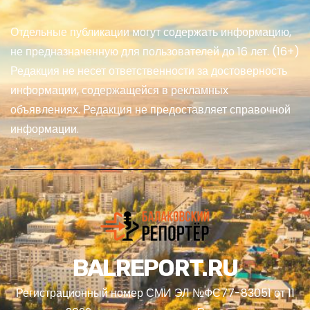
Отдельные публикации могут содержать информацию,
не предназначенную для пользователей до 16 лет. (16+)
Редакция не несет ответственности за достоверность
информации, содержащейся в рекламных
объявлениях. Редакция не предоставляет справочной
информации.
BALREPORT.RU
Регистрационный номер СМИ ЭЛ №ФС77-83051 от 11