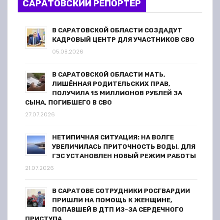
з
САРАТОВСКИЙ РЕПОРТЕР
а
В САРАТОВСКОЙ ОБЛАСТИ СОЗДАДУТ
п
КАДРОВЫЙ ЦЕНТР ДЛЯ УЧАСТНИКОВ СВО
05.08.2026
и
В САРАТОВСКОЙ ОБЛАСТИ МАТЬ,
с
ЛИШЁННАЯ РОДИТЕЛЬСКИХ ПРАВ,
ПОЛУЧИЛА 15 МИЛЛИОНОВ РУБЛЕЙ ЗА
я
СЫНА, ПОГИБШЕГО В СВО
27.07.2026
м
НЕТИПИЧНАЯ СИТУАЦИЯ: НА ВОЛГЕ
УВЕЛИЧИЛАСЬ ПРИТОЧНОСТЬ ВОДЫ, ДЛЯ
ГЭС УСТАНОВЛЕН НОВЫЙ РЕЖИМ РАБОТЫ
21.07.2026
В САРАТОВЕ СОТРУДНИКИ РОСГВАРДИИ
ПРИШЛИ НА ПОМОЩЬ К ЖЕНЩИНЕ,
ПОПАВШЕЙ В ДТП ИЗ-ЗА СЕРДЕЧНОГО
ПРИСТУПА