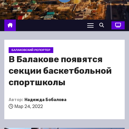
о
м
у
БАЛАКОВСКИЙ РЕПОРТЕР
В Балакове появятся
секции баскетбольной
спортшколы
Автор:
Надежда Бобалова
Мар 24, 2022