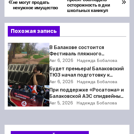
не могут продать
осторожность в дни
а
ненужное имущество
школьных каникул
в
Похожая запись
и
г
В Балакове состоится
Фестиваль пляжного
а
волейбола
Авг 6, 2026
Надежда Бобалова
Будет премьера! Балаковский
ц
ТЮЗ начал подготовку к
новому театральному сезону
Авг 6, 2026
Надежда Бобалова
и
При поддержке «Росатома» и
я
Балаковской АЭС спидвейный
клуб «Турбина» обновил
Авг 5, 2026
Надежда Бобалова
п
материально-техническую
базу
о