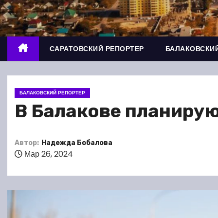
о
м
у
САРАТОВСКИЙ РЕПОРТЕР
БАЛАКОВСКИЙ
БАЛАКОВСКИЙ РЕПОРТЕР
В Балакове планиру
Автор:
Надежда Бобалова
Мар 26, 2024