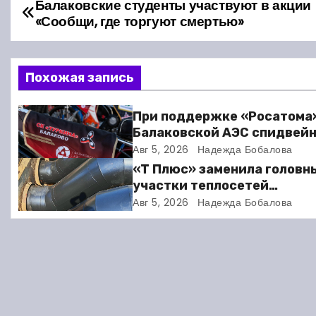
Балаковские студенты участвуют в акции
Н
«Сообщи, где торгуют смертью»
а
в
Похожая запись
и
При поддержке «Росатома
г
Балаковской АЭС спидвей
клуб «Турбина» обновил
Авг 5, 2026
Надежда Бобалова
а
материально-техническу
«Т Плюс» заменила головн
базу
ц
участки теплосетей
Балаковской ТЭЦ-4 для
Авг 5, 2026
Надежда Бобалова
и
надёжного отопления жит
я
п
о