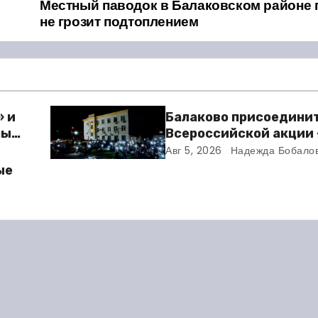
Местный паводок в Балаковском районе 
не грозит подтоплением
» и
Балаково присоединит
ный
Всероссийской акции
кино»
Авг 5, 2026
Надежда Бобало
ю
ые
елей