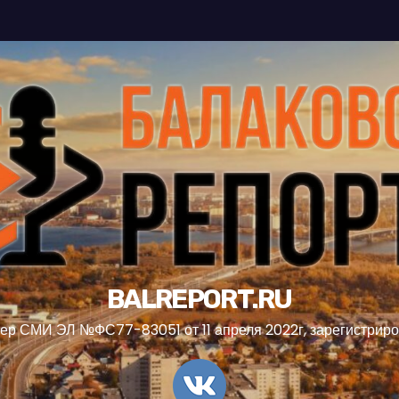
BALREPORT.RU
ер СМИ ЭЛ №ФС77-83051 от 11 апреля 2022г, зарегистрир