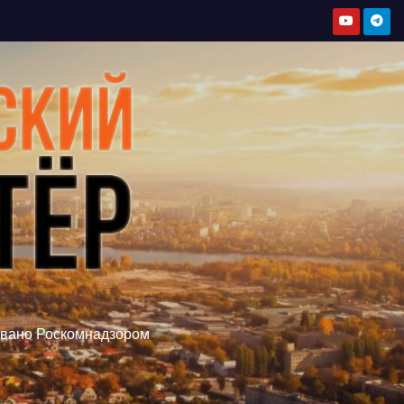
овано Роскомнадзором