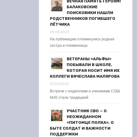
ВЕЧНАЯ ПАМЯТЬ ГЕРОЯМ!
БАЛАКОВСКИЕ
ПОИСКОВИКИ НАШЛИ
РОДСТВЕННИКОВ ПОГИБШЕГО
ЛЁТЧИКА
26.08.2023
На публикацию откликнулись родная
сестра и племянница
ВЕТЕРАНЫ «АЛЬФЫ»
ПОБЫВАЛИ В ШКОЛЕ,
КОТОРАЯ НОСИТ ИМЯ ИХ
КОЛЛЕГИ ВЯЧЕСЛАВА МАЛЯРОВА
07.04.2023
Встречи с педагогами и учениками СОШ
№10 стали традицией
УЧАСТНИК СВО — О
НЕОЖИДАННОМ
«ПИТОМЦЕ ПОЛКА», О
БЫТЕ СОЛДАТ И ВАЖНОСТИ
ПОДДЕРЖКИ