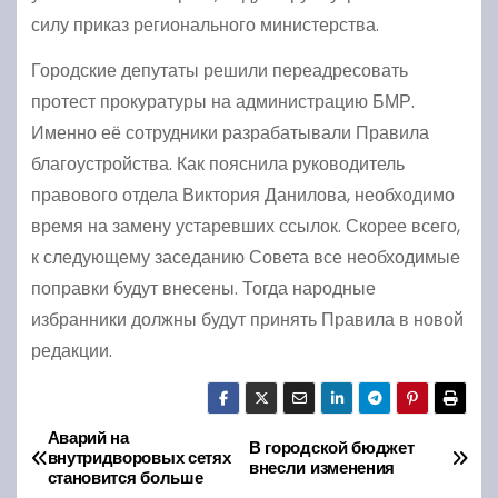
силу приказ регионального министерства.
Городские депутаты решили переадресовать
протест прокуратуры на администрацию БМР.
Именно её сотрудники разрабатывали Правила
благоустройства. Как пояснила руководитель
правового отдела Виктория Данилова, необходимо
время на замену устаревших ссылок. Скорее всего,
к следующему заседанию Совета все необходимые
поправки будут внесены. Тогда народные
избранники должны будут принять Правила в новой
редакции.
Аварий на
Н
В городской бюджет
внутридворовых сетях
внесли изменения
становится больше
а