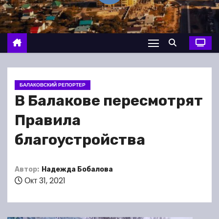
о
м
у
БАЛАКОВСКИЙ РЕПОРТЕР
В Балакове пересмотрят
Правила
благоустройства
Автор:
Надежда Бобалова
Окт 31, 2021