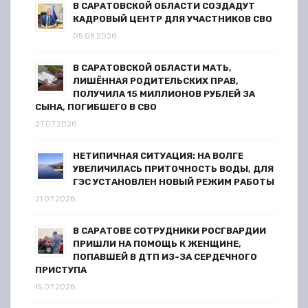
а
В САРАТОВСКОЙ ОБЛАСТИ СОЗДАДУТ
КАДРОВЫЙ ЦЕНТР ДЛЯ УЧАСТНИКОВ СВО
п
05.08.2026
и
В САРАТОВСКОЙ ОБЛАСТИ МАТЬ,
ЛИШЁННАЯ РОДИТЕЛЬСКИХ ПРАВ,
с
ПОЛУЧИЛА 15 МИЛЛИОНОВ РУБЛЕЙ ЗА
СЫНА, ПОГИБШЕГО В СВО
я
27.07.2026
м
НЕТИПИЧНАЯ СИТУАЦИЯ: НА ВОЛГЕ
УВЕЛИЧИЛАСЬ ПРИТОЧНОСТЬ ВОДЫ, ДЛЯ
ГЭС УСТАНОВЛЕН НОВЫЙ РЕЖИМ РАБОТЫ
21.07.2026
В САРАТОВЕ СОТРУДНИКИ РОСГВАРДИИ
ПРИШЛИ НА ПОМОЩЬ К ЖЕНЩИНЕ,
ПОПАВШЕЙ В ДТП ИЗ-ЗА СЕРДЕЧНОГО
ПРИСТУПА
15.07.2026