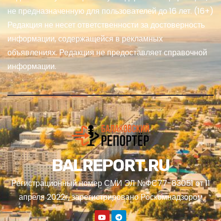
не предназначенную для пользователей до 16 лет. (16+)
Редакция не несет ответственности за достоверность
информации, содержащейся в рекламных
объявлениях. Редакция не предоставляет справочной
информации.
BALREPORT.RU
Регистрационный номер СМИ ЭЛ №ФС77-83051 от 11
апреля 2022г, зарегистрировано Роскомнадзором