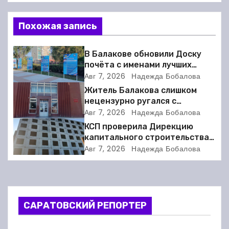
в
Похожая запись
и
В Балакове обновили Доску
г
почёта с именами лучших
спортсменов. Фото
Авг 7, 2026
Надежда Бобалова
а
Житель Балакова слишком
нецензурно ругался с
ц
соседкой и получил двое суток
Авг 7, 2026
Надежда Бобалова
ареста
и
КСП проверила Дирекцию
капитального строительства в
я
Балакове и нашла множество
Авг 7, 2026
Надежда Бобалова
нарушений
п
о
САРАТОВСКИЙ РЕПОРТЕР
з