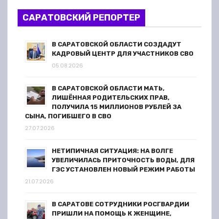
з
САРАТОВСКИЙ РЕПОРТЕР
а
В САРАТОВСКОЙ ОБЛАСТИ СОЗДАДУТ
п
КАДРОВЫЙ ЦЕНТР ДЛЯ УЧАСТНИКОВ СВО
05.08.2026
и
В САРАТОВСКОЙ ОБЛАСТИ МАТЬ,
с
ЛИШЁННАЯ РОДИТЕЛЬСКИХ ПРАВ,
ПОЛУЧИЛА 15 МИЛЛИОНОВ РУБЛЕЙ ЗА
я
СЫНА, ПОГИБШЕГО В СВО
27.07.2026
м
НЕТИПИЧНАЯ СИТУАЦИЯ: НА ВОЛГЕ
УВЕЛИЧИЛАСЬ ПРИТОЧНОСТЬ ВОДЫ, ДЛЯ
ГЭС УСТАНОВЛЕН НОВЫЙ РЕЖИМ РАБОТЫ
21.07.2026
В САРАТОВЕ СОТРУДНИКИ РОСГВАРДИИ
ПРИШЛИ НА ПОМОЩЬ К ЖЕНЩИНЕ,