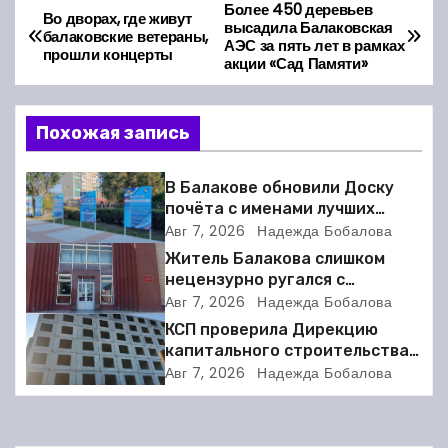
Более 450 деревьев
Н
Во дворах, где живут
высадила Балаковская
балаковские ветераны,
АЭС за пять лет в рамках
а
прошли концерты
акции «Сад Памяти»
в
Похожая запись
и
г
В Балакове обновили Доску
почёта с именами лучших
а
спортсменов. Фото
Авг 7, 2026
Надежда Бобалова
Житель Балакова слишком
ц
нецензурно ругался с
соседкой и получил двое суток
Авг 7, 2026
Надежда Бобалова
и
ареста
КСП проверила Дирекцию
я
капитального строительства в
Балакове и нашла множество
Авг 7, 2026
Надежда Бобалова
п
нарушений
о