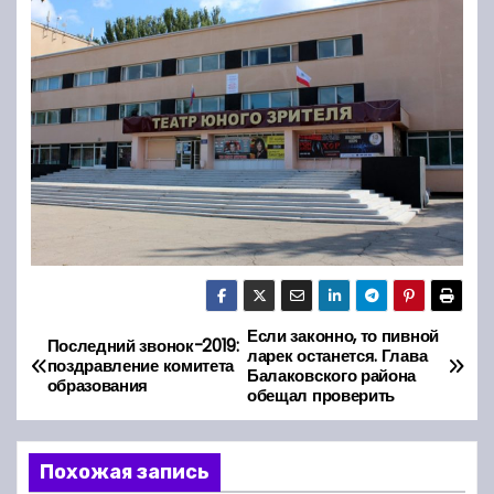
Если законно, то пивной
Н
Последний звонок-2019:
ларек останется. Глава
поздравление комитета
Балаковского района
а
образования
обещал проверить
в
Похожая запись
и