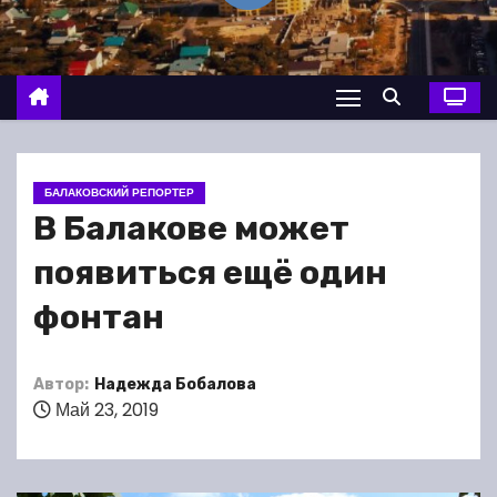
о
м
у
БАЛАКОВСКИЙ РЕПОРТЕР
В Балакове может
появиться ещё один
фонтан
Автор:
Надежда Бобалова
Май 23, 2019