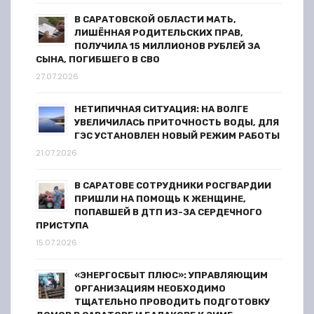
и
В САРАТОВСКОЙ ОБЛАСТИ МАТЬ,
с
ЛИШЁННАЯ РОДИТЕЛЬСКИХ ПРАВ,
ПОЛУЧИЛА 15 МИЛЛИОНОВ РУБЛЕЙ ЗА
я
СЫНА, ПОГИБШЕГО В СВО
27.07.2026
м
НЕТИПИЧНАЯ СИТУАЦИЯ: НА ВОЛГЕ
УВЕЛИЧИЛАСЬ ПРИТОЧНОСТЬ ВОДЫ, ДЛЯ
ГЭС УСТАНОВЛЕН НОВЫЙ РЕЖИМ РАБОТЫ
21.07.2026
В САРАТОВЕ СОТРУДНИКИ РОСГВАРДИИ
ПРИШЛИ НА ПОМОЩЬ К ЖЕНЩИНЕ,
ПОПАВШЕЙ В ДТП ИЗ-ЗА СЕРДЕЧНОГО
ПРИСТУПА
15.07.2026
«ЭНЕРГОСБЫТ ПЛЮС»: УПРАВЛЯЮЩИМ
ОРГАНИЗАЦИЯМ НЕОБХОДИМО
ТЩАТЕЛЬНО ПРОВОДИТЬ ПОДГОТОВКУ