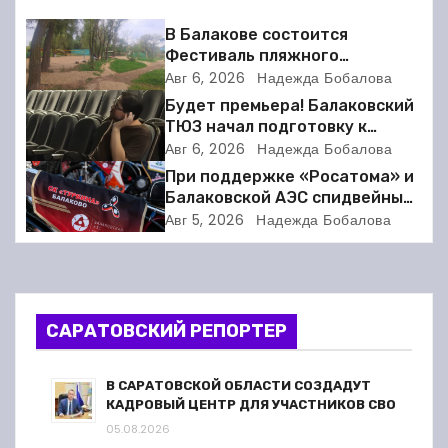
г
В Балакове состоится
Фестиваль пляжного
а
волейбола
Авг 6, 2026
Надежда Бобалова
Будет премьера! Балаковский
ц
ТЮЗ начал подготовку к
новому театральному сезону
Авг 6, 2026
Надежда Бобалова
и
При поддержке «Росатома» и
я
Балаковской АЭС спидвейный
клуб «Турбина» обновил
Авг 5, 2026
Надежда Бобалова
п
материально-техническую
базу
о
з
САРАТОВСКИЙ РЕПОРТЕР
а
В САРАТОВСКОЙ ОБЛАСТИ СОЗДАДУТ
п
КАДРОВЫЙ ЦЕНТР ДЛЯ УЧАСТНИКОВ СВО
05.08.2026