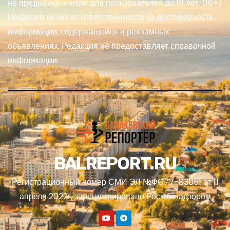
не предназначенную для пользователей до 16 лет. (16+)
Редакция не несет ответственности за достоверность
информации, содержащейся в рекламных
объявлениях. Редакция не предоставляет справочной
информации.
BALREPORT.RU
Регистрационный номер СМИ ЭЛ №ФС77-83051 от 11
апреля 2022г, зарегистрировано Роскомнадзором