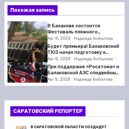
и
Похожая запись
г
В Балакове состоится
а
Фестиваль пляжного
волейбола
Авг 6, 2026
Надежда Бобалова
ц
Будет премьера! Балаковский
ТЮЗ начал подготовку к
и
новому театральному сезону
Авг 6, 2026
Надежда Бобалова
При поддержке «Росатома» и
я
Балаковской АЭС спидвейный
клуб «Турбина» обновил
п
Авг 5, 2026
Надежда Бобалова
материально-техническую
базу
о
з
САРАТОВСКИЙ РЕПОРТЕР
а
В САРАТОВСКОЙ ОБЛАСТИ СОЗДАДУТ