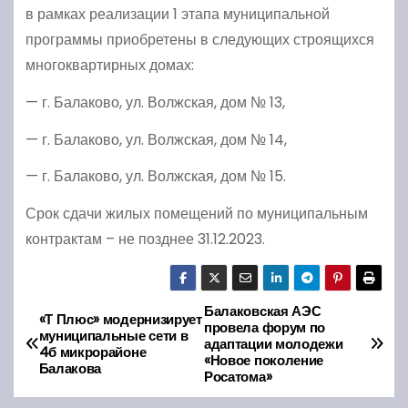
в рамках реализации 1 этапа муниципальной
программы приобретены в следующих строящихся
многоквартирных домах:
— г. Балаково, ул. Волжская, дом № 13,
— г. Балаково, ул. Волжская, дом № 14,
— г. Балаково, ул. Волжская, дом № 15.
Срок сдачи жилых помещений по муниципальным
контрактам – не позднее 31.12.2023.
Балаковская АЭС
Н
«Т Плюс» модернизирует
провела форум по
муниципальные сети в
адаптации молодежи
а
4б микрорайоне
«Новое поколение
Балакова
Росатома»
в