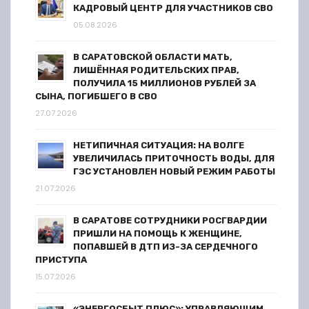
п
КАДРОВЫЙ ЦЕНТР ДЛЯ УЧАСТНИКОВ СВО
и
05.08.2026
с
В САРАТОВСКОЙ ОБЛАСТИ МАТЬ,
ЛИШЁННАЯ РОДИТЕЛЬСКИХ ПРАВ,
я
ПОЛУЧИЛА 15 МИЛЛИОНОВ РУБЛЕЙ ЗА
СЫНА, ПОГИБШЕГО В СВО
м
27.07.2026
НЕТИПИЧНАЯ СИТУАЦИЯ: НА ВОЛГЕ
УВЕЛИЧИЛАСЬ ПРИТОЧНОСТЬ ВОДЫ, ДЛЯ
ГЭС УСТАНОВЛЕН НОВЫЙ РЕЖИМ РАБОТЫ
21.07.2026
В САРАТОВЕ СОТРУДНИКИ РОСГВАРДИИ
ПРИШЛИ НА ПОМОЩЬ К ЖЕНЩИНЕ,
ПОПАВШЕЙ В ДТП ИЗ-ЗА СЕРДЕЧНОГО
ПРИСТУПА
15.07.2026
«ЭНЕРГОСБЫТ ПЛЮС»: УПРАВЛЯЮЩИМ