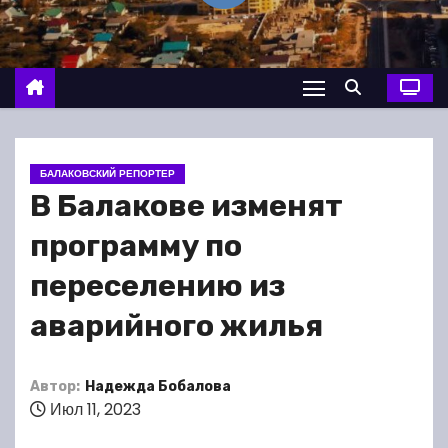
о
м
у
БАЛАКОВСКИЙ РЕПОРТЕР
В Балакове изменят
программу по
переселению из
аварийного жилья
Автор:
Надежда Бобалова
Июл 11, 2023