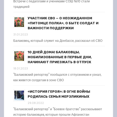
Встречи с педагогами и учениками СОШ №10 стали
традицией
УЧАСТНИК СВО — О НЕОЖИДАННОМ
«ПИТОМЦЕ ПОЛКА», О БЫТЕ СОЛДАТ И
ВАЖНОСТИ ПОДДЕРЖКИ
31.01.2023
Балаковец, который служит на Донбассе, рассказал об СВО
10 ДНЕЙ ДОМА! БАЛАКОВЦЫ,
МОБИЛИЗОВАННЫЕ В ПЕРВЫЕ ДНИ,
НАЧИНАЮТ ПРИЕЗЖАТЬ В ОТПУСК
18.01.2023
"Балаковский репортер" пообщался с отпускником и узнал,
как живется солдатам в зоне СВО
«ИСТОРИЯ ГЕРОЯ»: В ОГНЕ ВОЙНЫ
РОДИЛАСЬ СЕМЬЯ МЕРЗЛИКИНЫХ
29.08.2022
"Балаковский репортер" и "Боевое братство" рассказывают
историю балаковцев, которые прошли Афганистан