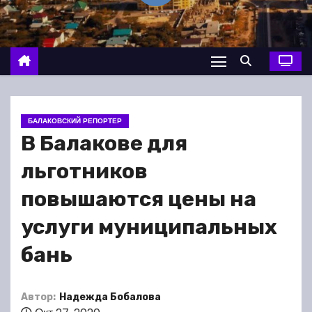
о
м
у
БАЛАКОВСКИЙ РЕПОРТЕР
В Балакове для
льготников
повышаются цены на
услуги муниципальных
бань
Автор:
Надежда Бобалова