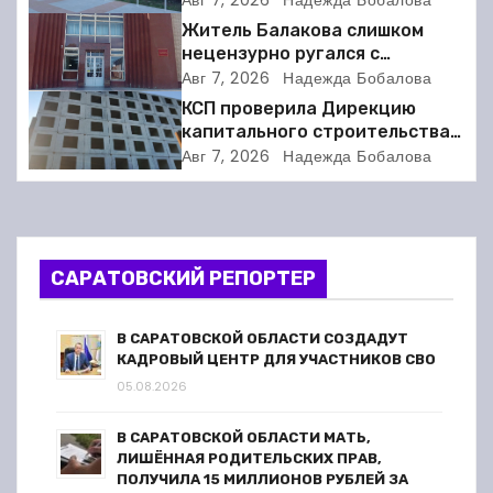
а
Авг 7, 2026
Надежда Бобалова
Житель Балакова слишком
ц
нецензурно ругался с
соседкой и получил двое суток
Авг 7, 2026
Надежда Бобалова
и
ареста
КСП проверила Дирекцию
я
капитального строительства в
Балакове и нашла множество
Авг 7, 2026
Надежда Бобалова
п
нарушений
о
з
САРАТОВСКИЙ РЕПОРТЕР
а
В САРАТОВСКОЙ ОБЛАСТИ СОЗДАДУТ
п
КАДРОВЫЙ ЦЕНТР ДЛЯ УЧАСТНИКОВ СВО
05.08.2026
и
В САРАТОВСКОЙ ОБЛАСТИ МАТЬ,
с
ЛИШЁННАЯ РОДИТЕЛЬСКИХ ПРАВ,
ПОЛУЧИЛА 15 МИЛЛИОНОВ РУБЛЕЙ ЗА