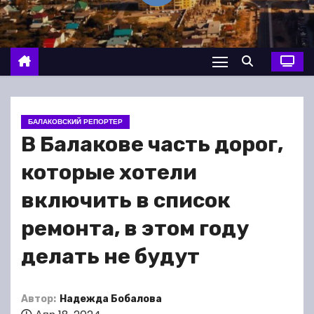
о
м
у
БАЛАКОВСКИЙ РЕПОРТЕР
В Балакове часть дорог,
которые хотели
включить в список
ремонта, в этом году
делать не будут
Автор:
Надежда Бобалова