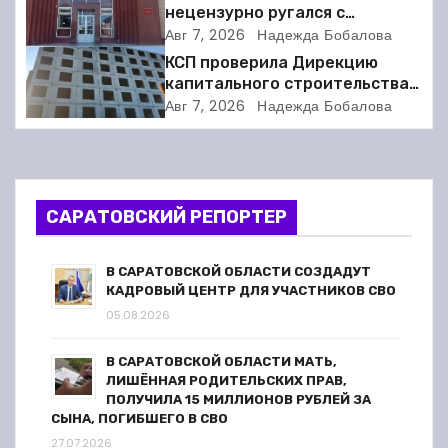
нецензурно ругался с
ц
соседкой и получил двое суток
Авг 7, 2026
Надежда Бобалова
ареста
и
КСП проверила Дирекцию
капитального строительства в
я
Балакове и нашла множество
Авг 7, 2026
Надежда Бобалова
нарушений
п
о
САРАТОВСКИЙ РЕПОРТЕР
з
а
В САРАТОВСКОЙ ОБЛАСТИ СОЗДАДУТ
КАДРОВЫЙ ЦЕНТР ДЛЯ УЧАСТНИКОВ СВО
п
05.08.2026
и
В САРАТОВСКОЙ ОБЛАСТИ МАТЬ,
ЛИШЁННАЯ РОДИТЕЛЬСКИХ ПРАВ,
с
ПОЛУЧИЛА 15 МИЛЛИОНОВ РУБЛЕЙ ЗА
СЫНА, ПОГИБШЕГО В СВО
я
27.07.2026