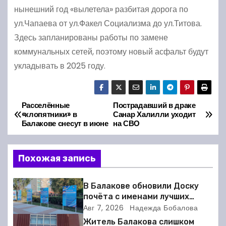
нынешний год «вылетела» разбитая дорога по
ул.Чапаева от ул.Факел Социализма до ул.Титова.
Здесь запланированы работы по замене
коммунальных сетей, поэтому новый асфальт будут
укладывать в 2025 году.
Расселённые
Пострадавший в драке
Н
«клопятники» в
Санар Халилли уходит
Балакове снесут в июне
на СВО
а
в
Похожая запись
и
В Балакове обновили Доску
г
почёта с именами лучших
спортсменов. Фото
Авг 7, 2026
Надежда Бобалова
а
Житель Балакова слишком