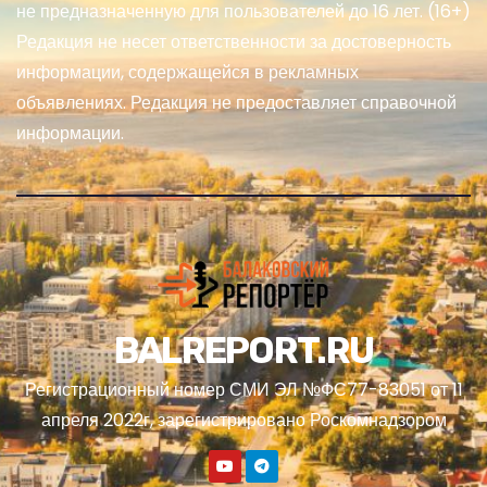
не предназначенную для пользователей до 16 лет. (16+)
Редакция не несет ответственности за достоверность
информации, содержащейся в рекламных
объявлениях. Редакция не предоставляет справочной
информации.
BALREPORT.RU
Регистрационный номер СМИ ЭЛ №ФС77-83051 от 11
апреля 2022г, зарегистрировано Роскомнадзором