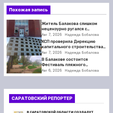
а
Похожая запись
в
и
Житель Балакова слишком
нецензурно ругался с
г
соседкой и получил двое суток
Авг 7, 2026
Надежда Бобалова
ареста
а
КСП проверила Дирекцию
капитального строительства в
ц
Балакове и нашла множество
Авг 7, 2026
Надежда Бобалова
нарушений
В Балакове состоится
и
Фестиваль пляжного
волейбола
Авг 6, 2026
Надежда Бобалова
я
п
о
САРАТОВСКИЙ РЕПОРТЕР
з
В САРАТОВСКОЙ ОБЛАСТИ СОЗДАДУТ