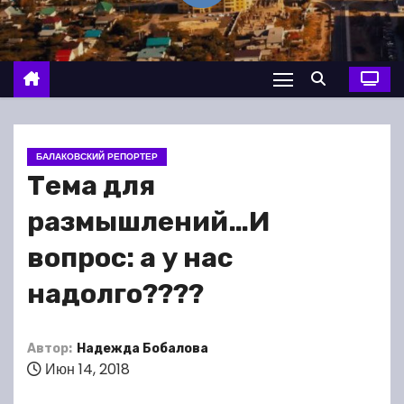
о
м
у
БАЛАКОВСКИЙ РЕПОРТЕР
Тема для
размышлений…И
вопрос: а у нас
надолго????
Автор:
Надежда Бобалова
Июн 14, 2018