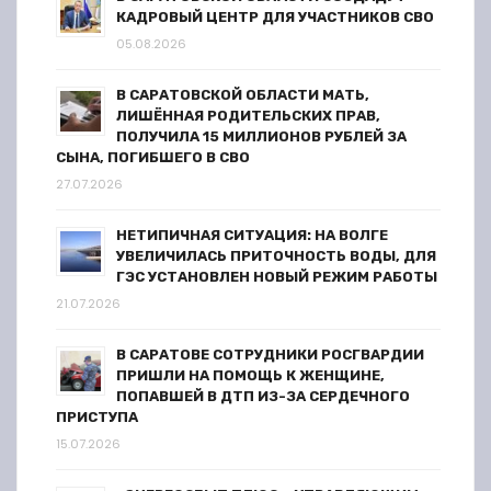
а
КАДРОВЫЙ ЦЕНТР ДЛЯ УЧАСТНИКОВ СВО
05.08.2026
п
В САРАТОВСКОЙ ОБЛАСТИ МАТЬ,
и
ЛИШЁННАЯ РОДИТЕЛЬСКИХ ПРАВ,
ПОЛУЧИЛА 15 МИЛЛИОНОВ РУБЛЕЙ ЗА
с
СЫНА, ПОГИБШЕГО В СВО
27.07.2026
я
НЕТИПИЧНАЯ СИТУАЦИЯ: НА ВОЛГЕ
м
УВЕЛИЧИЛАСЬ ПРИТОЧНОСТЬ ВОДЫ, ДЛЯ
ГЭС УСТАНОВЛЕН НОВЫЙ РЕЖИМ РАБОТЫ
21.07.2026
В САРАТОВЕ СОТРУДНИКИ РОСГВАРДИИ
ПРИШЛИ НА ПОМОЩЬ К ЖЕНЩИНЕ,
ПОПАВШЕЙ В ДТП ИЗ-ЗА СЕРДЕЧНОГО
ПРИСТУПА
15.07.2026