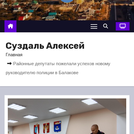
о
м
у
Суздаль Алексей
Главная
Районные депутаты пожелали успехов новому
руководителю полиции в Балакове