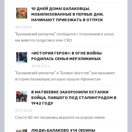
10 ДНЕЙ ДОМА! БАЛАКОВЦЫ,
МОБИЛИЗОВАННЫЕ В ПЕРВЫЕ ДНИ,
НАЧИНАЮТ ПРИЕЗЖАТЬ В ОТПУСК
18.01.2023
"Балаковский репортер" пообщался с отпускником и узнал,
как живется солдатам в зоне СВО
«ИСТОРИЯ ГЕРОЯ»: В ОГНЕ ВОЙНЫ
РОДИЛАСЬ СЕМЬЯ МЕРЗЛИКИНЫХ
29.08.2022
"Балаковский репортер" и "Боевое братство" рассказывают
историю балаковцев, которые прошли Афганистан
В МАТВЕЕВКЕ ЗАХОРОНИЛИ ОСТАНКИ
БОЙЦА, ПАВШЕГО ПОД СТАЛИНГРАДОМ В
1942 ГОДУ
15.07.2022
Спустя 80 лет балаковец вернулся на родную землю
ЛЮДИ=БАЛАКОВО #14 (ВОИНЫ