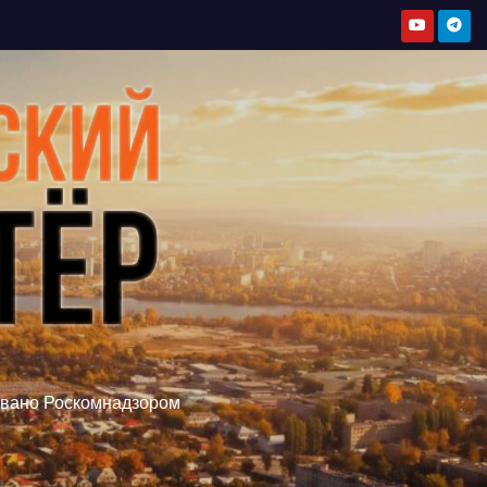
овано Роскомнадзором