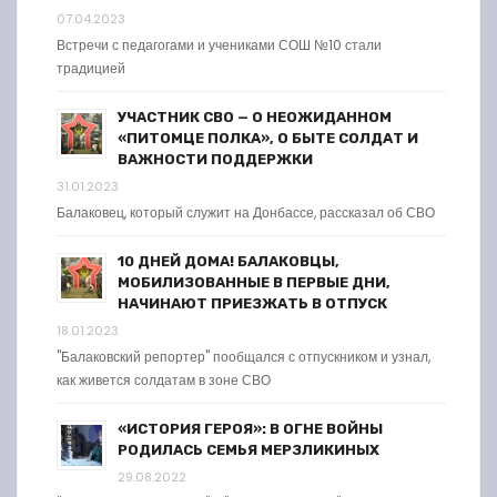
07.04.2023
Встречи с педагогами и учениками СОШ №10 стали
традицией
УЧАСТНИК СВО — О НЕОЖИДАННОМ
«ПИТОМЦЕ ПОЛКА», О БЫТЕ СОЛДАТ И
ВАЖНОСТИ ПОДДЕРЖКИ
31.01.2023
Балаковец, который служит на Донбассе, рассказал об СВО
10 ДНЕЙ ДОМА! БАЛАКОВЦЫ,
МОБИЛИЗОВАННЫЕ В ПЕРВЫЕ ДНИ,
НАЧИНАЮТ ПРИЕЗЖАТЬ В ОТПУСК
18.01.2023
"Балаковский репортер" пообщался с отпускником и узнал,
как живется солдатам в зоне СВО
«ИСТОРИЯ ГЕРОЯ»: В ОГНЕ ВОЙНЫ
РОДИЛАСЬ СЕМЬЯ МЕРЗЛИКИНЫХ
29.08.2022