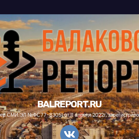
BALREPORT.RU
ер СМИ ЭЛ №ФС77-83051 от 11 апреля 2022г, зарегистрир