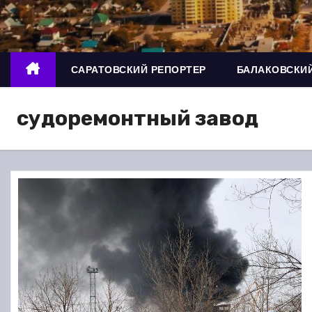
о
м
у
САРАТОВСКИЙ РЕПОРТЕР
БАЛАКОВСКИЙ
судоремонтный завод