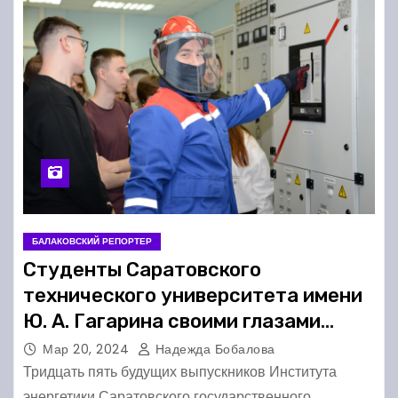
БАЛАКОВСКИЙ РЕПОРТЕР
Студенты Саратовского
технического университета имени
Ю. А. Гагарина своими глазами
увидели Балаковскую АЭС
Мар 20, 2024
Надежда Бобалова
Тридцать пять будущих выпускников Института
энергетики Саратовского государственного