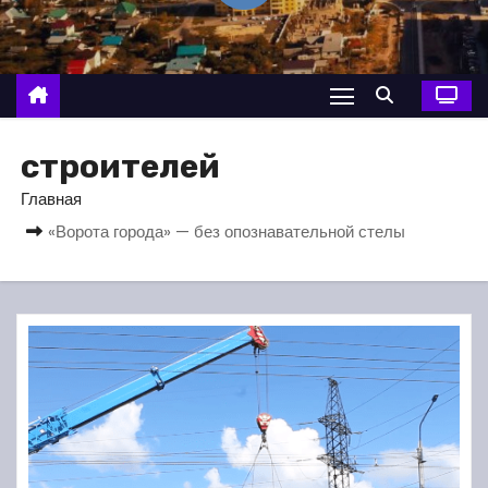
о
м
у
строителей
Главная
«Ворота города» — без опознавательной стелы