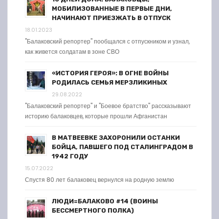
МОБИЛИЗОВАННЫЕ В ПЕРВЫЕ ДНИ,
НАЧИНАЮТ ПРИЕЗЖАТЬ В ОТПУСК
18.01.2023
"Балаковский репортер" пообщался с отпускником и узнал,
как живется солдатам в зоне СВО
«ИСТОРИЯ ГЕРОЯ»: В ОГНЕ ВОЙНЫ
РОДИЛАСЬ СЕМЬЯ МЕРЗЛИКИНЫХ
29.08.2022
"Балаковский репортер" и "Боевое братство" рассказывают
историю балаковцев, которые прошли Афганистан
В МАТВЕЕВКЕ ЗАХОРОНИЛИ ОСТАНКИ
БОЙЦА, ПАВШЕГО ПОД СТАЛИНГРАДОМ В
1942 ГОДУ
15.07.2022
Спустя 80 лет балаковец вернулся на родную землю
ЛЮДИ=БАЛАКОВО #14 (ВОИНЫ
БЕССМЕРТНОГО ПОЛКА)