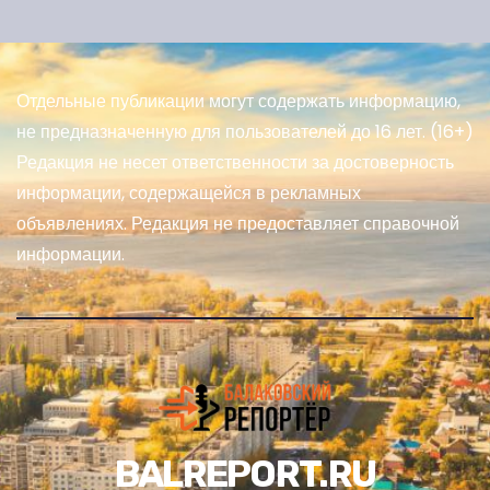
Отдельные публикации могут содержать информацию,
не предназначенную для пользователей до 16 лет. (16+)
Редакция не несет ответственности за достоверность
информации, содержащейся в рекламных
объявлениях. Редакция не предоставляет справочной
информации.
BALREPORT.RU