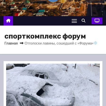
о
м
у
спорткомплекс форум
Главная
Отголоски лавины, сошедшей с «Форума»