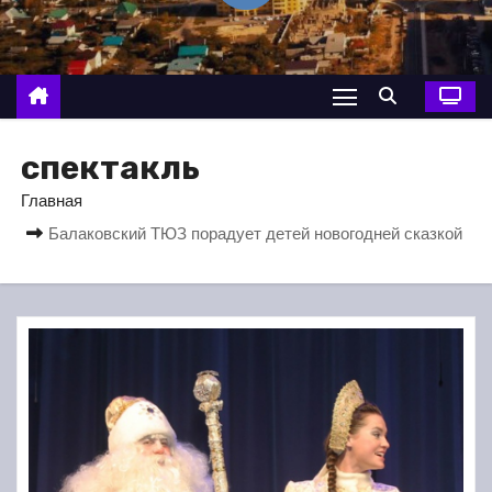
о
м
у
спектакль
Главная
Балаковский ТЮЗ порадует детей новогодней сказкой