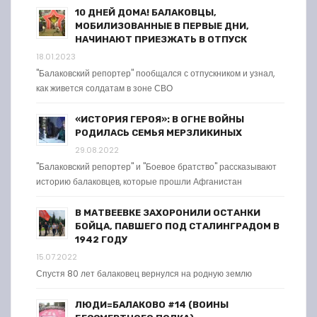
10 ДНЕЙ ДОМА! БАЛАКОВЦЫ,
МОБИЛИЗОВАННЫЕ В ПЕРВЫЕ ДНИ,
НАЧИНАЮТ ПРИЕЗЖАТЬ В ОТПУСК
18.01.2023
"Балаковский репортер" пообщался с отпускником и узнал,
как живется солдатам в зоне СВО
«ИСТОРИЯ ГЕРОЯ»: В ОГНЕ ВОЙНЫ
РОДИЛАСЬ СЕМЬЯ МЕРЗЛИКИНЫХ
29.08.2022
"Балаковский репортер" и "Боевое братство" рассказывают
историю балаковцев, которые прошли Афганистан
В МАТВЕЕВКЕ ЗАХОРОНИЛИ ОСТАНКИ
БОЙЦА, ПАВШЕГО ПОД СТАЛИНГРАДОМ В
1942 ГОДУ
15.07.2022
Спустя 80 лет балаковец вернулся на родную землю
ЛЮДИ=БАЛАКОВО #14 (ВОИНЫ