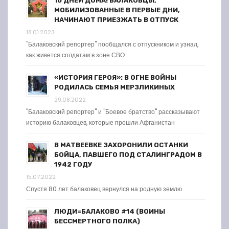
10 ДНЕЙ ДОМА! БАЛАКОВЦЫ,
МОБИЛИЗОВАННЫЕ В ПЕРВЫЕ ДНИ,
НАЧИНАЮТ ПРИЕЗЖАТЬ В ОТПУСК
18.01.2023
"Балаковский репортер" пообщался с отпускником и узнал,
как живется солдатам в зоне СВО
«ИСТОРИЯ ГЕРОЯ»: В ОГНЕ ВОЙНЫ
РОДИЛАСЬ СЕМЬЯ МЕРЗЛИКИНЫХ
29.08.2022
"Балаковский репортер" и "Боевое братство" рассказывают
историю балаковцев, которые прошли Афганистан
В МАТВЕЕВКЕ ЗАХОРОНИЛИ ОСТАНКИ
БОЙЦА, ПАВШЕГО ПОД СТАЛИНГРАДОМ В
1942 ГОДУ
15.07.2022
Спустя 80 лет балаковец вернулся на родную землю
ЛЮДИ=БАЛАКОВО #14 (ВОИНЫ
БЕССМЕРТНОГО ПОЛКА)