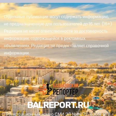
Отдельные публикации могут содержать информацию,
не предназначенную для пользователей до 16 лет. (16+)
Редакция не несет ответственности за достоверность
информации, содержащейся в рекламных
объявлениях. Редакция не предоставляет справочной
информации.
BALREPORT.RU
Регистрационный номер СМИ ЭЛ №ФС77-83051 от 11