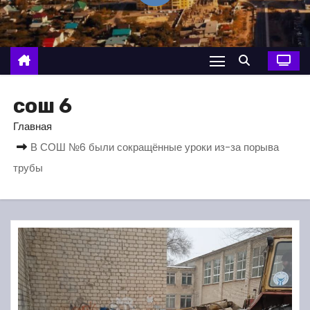
о
м
у
сош 6
Главная
В СОШ №6 были сокращённые уроки из-за порыва
трубы