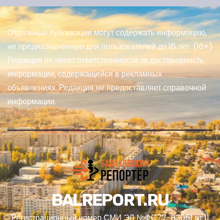
Отдельные публикации могут содержать информацию,
не предназначенную для пользователей до 16 лет. (16+)
Редакция не несет ответственности за достоверность
информации, содержащейся в рекламных
объявлениях. Редакция не предоставляет справочной
информации.
BALREPORT.RU
Регистрационный номер СМИ ЭЛ №ФС77-83051 от 11